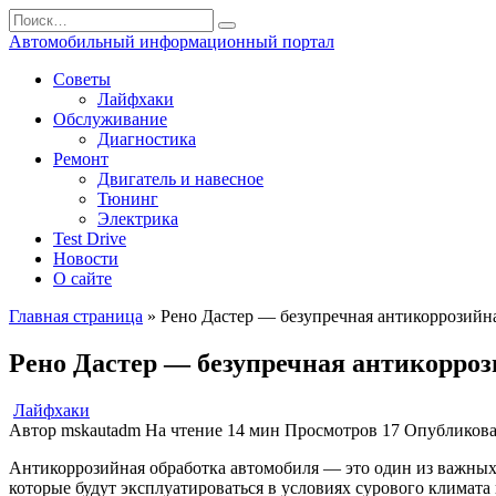
Перейти
Search
к
for:
Автомобильный информационный портал
содержанию
Советы
Лайфхаки
Обслуживание
Диагностика
Ремонт
Двигатель и навесное
Тюнинг
Электрика
Test Drive
Новости
О сайте
Главная страница
»
Рено Дастер — безупречная антикоррозийна
Рено Дастер — безупречная антикорроз
Лайфхаки
Автор
mskautadm
На чтение
14 мин
Просмотров
17
Опубликов
Антикоррозийная обработка автомобиля — это один из важных 
которые будут эксплуатироваться в условиях сурового климата