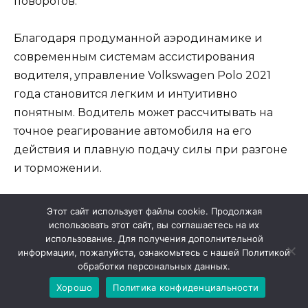
поворотов.
Благодаря продуманной аэродинамике и
современным системам ассистирования
водителя, управление Volkswagen Polo 2021
года становится легким и интуитивно
понятным. Водитель может рассчитывать на
точное реагирование автомобиля на его
действия и плавную подачу силы при разгоне
и торможении.
Система подвески автомобиля также
Этот сайт использует файлы cookie. Продолжая
способствует улучшению управляемости и
использовать этот сайт, вы соглашаетесь на их
использование. Для получения дополнительной
комфорта во время движения.
информации, пожалуйста, ознакомьтесь с нашей Политикой
Четырехточечная подвеска обеспечивает
обработки персональных данных.
стабильность и плавность движения, а также
Хорошо
Политика конфиденциальности
снижает уровень шума и вибрации в салоне.