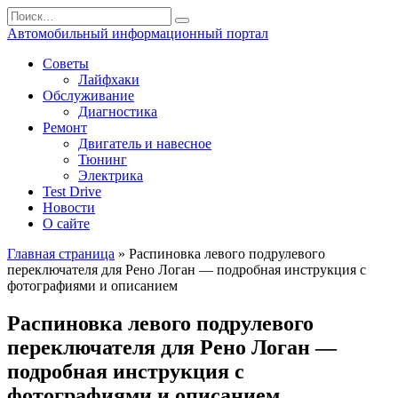
Перейти
Search
к
for:
Автомобильный информационный портал
содержанию
Советы
Лайфхаки
Обслуживание
Диагностика
Ремонт
Двигатель и навесное
Тюнинг
Электрика
Test Drive
Новости
О сайте
Главная страница
»
Распиновка левого подрулевого
переключателя для Рено Логан — подробная инструкция с
фотографиями и описанием
Распиновка левого подрулевого
переключателя для Рено Логан —
подробная инструкция с
фотографиями и описанием