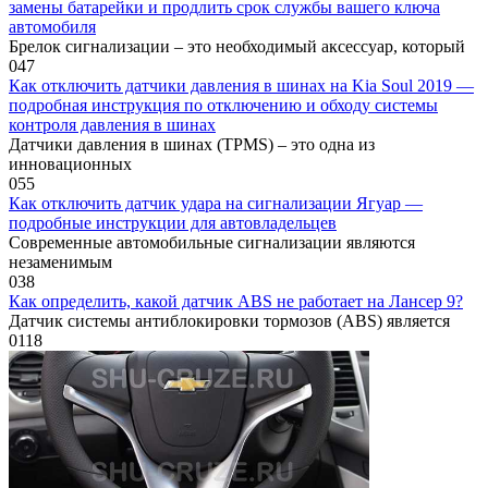
замены батарейки и продлить срок службы вашего ключа
автомобиля
Брелок сигнализации – это необходимый аксессуар, который
0
47
Как отключить датчики давления в шинах на Kia Soul 2019 —
подробная инструкция по отключению и обходу системы
контроля давления в шинах
Датчики давления в шинах (TPMS) – это одна из
инновационных
0
55
Как отключить датчик удара на сигнализации Ягуар —
подробные инструкции для автовладельцев
Современные автомобильные сигнализации являются
незаменимым
0
38
Как определить, какой датчик ABS не работает на Лансер 9?
Датчик системы антиблокировки тормозов (ABS) является
0
118