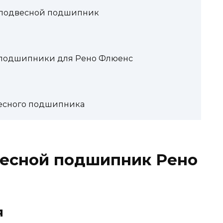
й подвесной подшипник
 подшипники для Рено Флюенс
и
весного подшипника
весной подшипник Рено
я