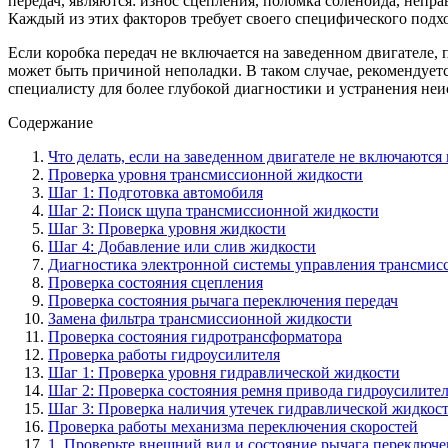
передач, являются: износ сцепления, поломка соленоида, неп
Каждый из этих факторов требует своего специфического под
Если коробка передач не включается на заведенном двигателе,
может быть причиной неполадки. В таком случае, рекомендуется
специалисту для более глубокой диагностики и устранения неи
Содержание
Что делать, если на заведенном двигателе не включаются 
Проверка уровня трансмиссионной жидкости
Шаг 1: Подготовка автомобиля
Шаг 2: Поиск щупа трансмиссионной жидкости
Шаг 3: Проверка уровня жидкости
Шаг 4: Добавление или слив жидкости
Диагностика электронной системы управления трансмис
Проверка состояния сцепления
Проверка состояния рычага переключения передач
Замена фильтра трансмиссионной жидкости
Проверка состояния гидротрансформатора
Проверка работы гидроусилителя
Шаг 1: Проверка уровня гидравлической жидкости
Шаг 2: Проверка состояния ремня привода гидроусилите
Шаг 3: Проверка наличия утечек гидравлической жидкос
Проверка работы механизма переключения скоростей
1. Проверьте внешний вид и состояние рычага переключ