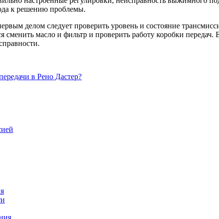
равильно настроенные регулировки, неисправность выжимного п
хода к решению проблемы.
 первым делом следует проверить уровень и состояние трансмисс
 сменить масло и фильтр и проверить работу коробки передач. Е
справности.
передачи в Рено Дастер?
сией
ля
ти
ения