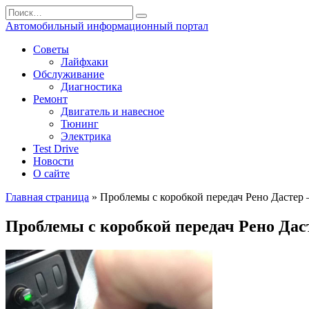
Перейти
Search
к
for:
Автомобильный информационный портал
содержанию
Советы
Лайфхаки
Обслуживание
Диагностика
Ремонт
Двигатель и навесное
Тюнинг
Электрика
Test Drive
Новости
О сайте
Главная страница
»
Проблемы с коробкой передач Рено Дастер 
Проблемы с коробкой передач Рено Даст