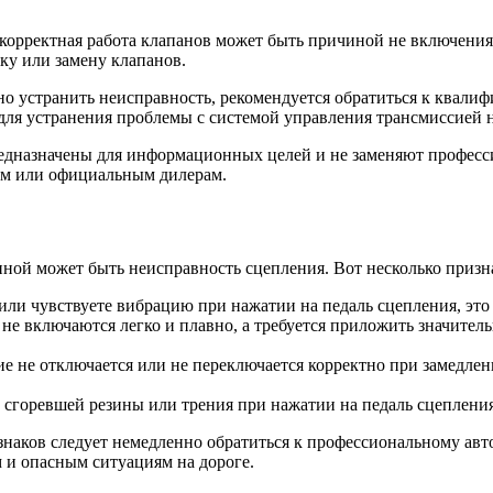
орректная работа клапанов может быть причиной не включения 
ку или замену клапанов.
но устранить неисправность, рекомендуется обратиться к квал
ля устранения проблемы с системой управления трансмиссией н
едназначены для информационных целей и не заменяют професс
там или официальным дилерам.
иной может быть неисправность сцепления. Вот несколько призн
и чувствуете вибрацию при нажатии на педаль сцепления, это 
не включаются легко и плавно, а требуется приложить значител
е не отключается или не переключается корректно при замедлен
сгоревшей резины или трения при нажатии на педаль сцепления,
наков следует немедленно обратиться к профессиональному авт
 и опасным ситуациям на дороге.