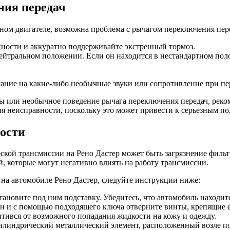
ния передач
ном двигателе, возможна проблема с рычагом переключения пере
хности и аккуратно поддерживайте экстренный тормоз.
нейтральном положении. Если он находится в нестандартном поло
ание на какие-либо необычные звуки или сопротивление при пе
или необычное поведение рычага переключения передач, рекоме
ния неисправности, поскольку это может привести к серьезным п
ости
кой трансмиссии на Рено Дастер может быть загрязнение фильт
, которые могут негативно влиять на работу трансмиссии.
 на автомобиле Рено Дастер, следуйте инструкции ниже:
ановите под ним подставку. Убедитесь, что автомобиль находит
н и c помощью подходящего ключа отверните винты, крепящие е
тився от возможного попадания жидкости на кожу и одежду.
линдрический металлический элемент, расположенный возле по