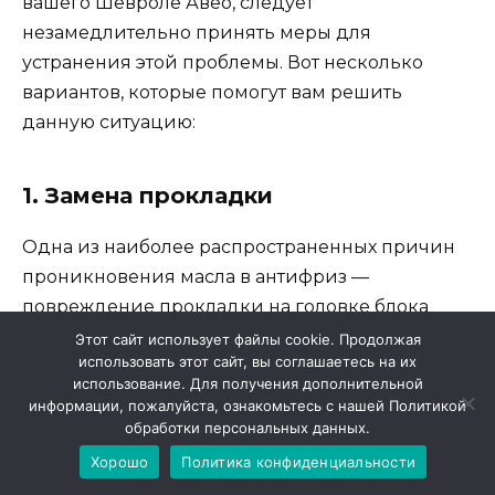
вашего Шевроле Авео, следует
незамедлительно принять меры для
устранения этой проблемы. Вот несколько
вариантов, которые помогут вам решить
данную ситуацию:
1. Замена прокладки
Одна из наиболее распространенных причин
проникновения масла в антифриз —
повреждение прокладки на головке блока
цилиндров. Если это источник проблемы,
Этот сайт использует файлы cookie. Продолжая
использовать этот сайт, вы соглашаетесь на их
необходимо заменить прокладку. Это может
использование. Для получения дополнительной
быть сложной задачей, требующей навыков и
информации, пожалуйста, ознакомьтесь с нашей Политикой
опыта, поэтому в данном случае рекомендуется
обработки персональных данных.
обратиться к профессионалам. Они проведут
Хорошо
Политика конфиденциальности
необходимую диагностику и выполнят ремонт.