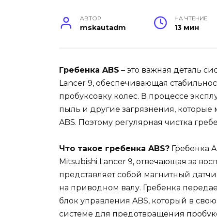
АВТОР
НА ЧТЕНИЕ
mskautadm
13 мин
Гребенка ABS
– это важная деталь си
Lancer 9, обеспечивающая стабильн
пробуксовку колес. В процессе экспл
пыль и другие загрязнения, которые м
ABS. Поэтому регулярная чистка греб
Что такое гребенка ABS?
Гребенка A
Mitsubishi Lancer 9, отвечающая за в
представляет собой магнитный датчи
на приводном валу. Гребенка переда
блок управления ABS, который в сво
системе для предотвращения пробуксо