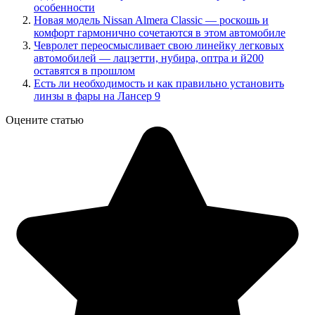
особенности
Новая модель Nissan Almera Classic — роскошь и
комфорт гармонично сочетаются в этом автомобиле
Чевролет переосмысливает свою линейку легковых
автомобилей — лацзетти, нубира, оптра и й200
оставятся в прошлом
Есть ли необходимость и как правильно установить
линзы в фары на Лансер 9
Оцените статью