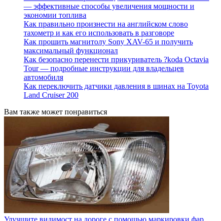
— эффективные способы увеличения мощности и
экономии топлива
Как правильно произнести на английском слово
тахометр и как его использовать в разговоре
Как прошить магнитолу Sony XAV-65 и получить
максимальный функционал
Как безопасно перенести прикуриватель ?koda Octavia
Tour — подробные инструкции для владельцев
автомобиля
Как переключить датчики давления в шинах на Toyota
Land Cruiser 200
Вам также может понравиться
Улучшите видимост на дороге с помощью маркировки фар