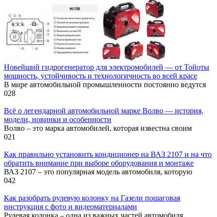
Новейший гидрогенератор для электромобилей — от Тойоты
мощность, устойчивость и технологичность во всей красе
В мире автомобильной промышленности постоянно ведутся
0
28
Всё о легендарной автомобильной марке Волво — история,
модели, новинки и особенности
Волво – это марка автомобилей, которая известна своим
0
21
Как правильно установить кондиционер на ВАЗ 2107 и на что
обратить внимание при выборе оборудования и монтаже
ВАЗ 2107 – это популярная модель автомобиля, которую
0
42
Как разобрать рулевую колонку на Газели пошаговая
инструкция с фото и видеоматериалами
Рулевая колонка – одна из важных частей автомобиля