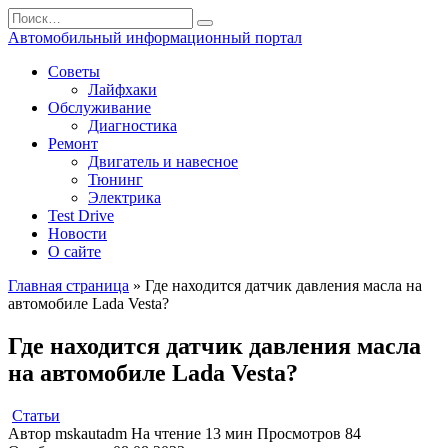
Перейти
Search
к
for:
Автомобильный информационный портал
содержанию
Советы
Лайфхаки
Обслуживание
Диагностика
Ремонт
Двигатель и навесное
Тюнинг
Электрика
Test Drive
Новости
О сайте
Главная страница
»
Где находится датчик давления масла на
автомобиле Lada Vesta?
Где находится датчик давления масла
на автомобиле Lada Vesta?
Статьи
Автор
mskautadm
На чтение
13 мин
Просмотров
84