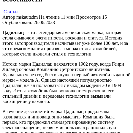
Статьи
Автор
mskautadm
На чтение
11 мин
Просмотров
15
Опубликовано
26.06.2023
Цадиллац
– это легендарная американская марка, которая
стала символом элегантности, роскоши и статуса. История
этого автопроизводителя насчитывает уже более 100 лет, и за
это время компания произвела множество автомобилей,
которые стали иконами стиля и технологии.
Истоки марки Цадиллац находятся в 1902 году, когда Генри
Лиланд основал Компанию Детройтского двигателя.
Буквально через год был выпущен первый автомобиль данной
марки – модель A. Однако настоящей популярностью
Цадиллац начал пользоваться с выходом модели 30 в 1909
году. Этот автомобиль был воплощением роскоши, его
стильный дизайн и передовые технологии вызывали
восхищение у каждого.
В течение десятилетий марка Цадиллац продолжала
развиваться и инновационно мыслить. Компания была
первой, кто предложил стандартизированную систему
электрооснащения, первым использовал рациональную
конструкцию кузова «касса на раме» и множество других