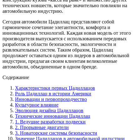
технических новшеств, которые значительно повлияли на
автомобильную индустрию.
Сегодня автомобили Цадиллац представляют собой
гармоничное сочетание элегантности, комфорта и
инновационных технологий. Каждая новая модель от этого
производителя выпускается с использованием передовых
разработок в области безопасности, экологичности и
развлекательных систем. Таким образом, Цадиллац
продолжает оставаться одним из лидеров в автомобильной
индустрии, предлагая своим клиентам великолепные
автомобили, объединенные в одном бренде.
Содержание
Характеристики первых Цадиллацов
Роль Цадиллац в истории Америки
Инновации и первопроходчество
Культурное влияние
Эволюция дизайна Цадиллацов
Технические инновации Цадиллац
1. Ведущие разработки подвески
2. Прорывные двигатели
3. Новаторские системы безопасности
Значение Цадиллацов в автомобильной индустрии