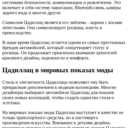
системами безопасности, коммуникации и развлечения. Это
включает в себя систему навигации, Bluetooth-связь, камеры
заднего вида и многое другое.
Символом Цадиллац является его эмблема – корона с восьми
лепестками. Она символизирует роскошь, власть и
превосходство.
В наше время Цадиллац остается одним из самых престижных
брендов автомобилей, который олицетворяет статус и
роскошь. Он продолжает привлекать внимание ценителей
красивого дизайна, надежности и комфорта.
Цадиллац в мировых показах моды
Стиль и элегантность Цадиллаца позволяют ему быть
прекрасным дополнением к модным коллекциям. Многие
дизайнеры выбирают автомобили Цадиллац для показов
своих новых коллекций, чтобы создать единство стиля и
эстетики.
На мировых показах моды Цадиллац выступает в качестве не
только транспортного средства, но и настоящего
произведения искусства. Внимание к деталям дизайна,
роскошные отделки и изысканный интерьер делают Цадиллац