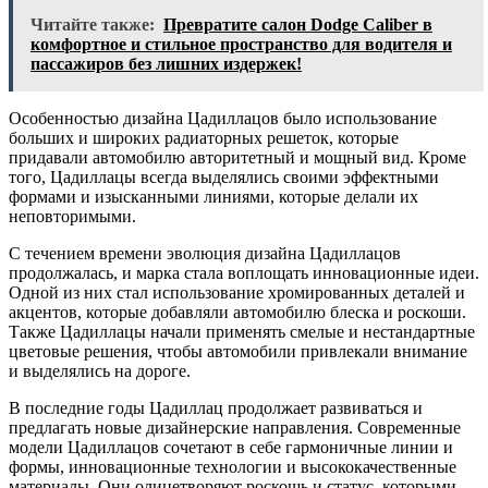
Читайте также:
Превратите салон Dodge Caliber в
комфортное и стильное пространство для водителя и
пассажиров без лишних издержек!
Особенностью дизайна Цадиллацов было использование
больших и широких радиаторных решеток, которые
придавали автомобилю авторитетный и мощный вид. Кроме
того, Цадиллацы всегда выделялись своими эффектными
формами и изысканными линиями, которые делали их
неповторимыми.
С течением времени эволюция дизайна Цадиллацов
продолжалась, и марка стала воплощать инновационные идеи.
Одной из них стал использование хромированных деталей и
акцентов, которые добавляли автомобилю блеска и роскоши.
Также Цадиллацы начали применять смелые и нестандартные
цветовые решения, чтобы автомобили привлекали внимание
и выделялись на дороге.
В последние годы Цадиллац продолжает развиваться и
предлагать новые дизайнерские направления. Современные
модели Цадиллацов сочетают в себе гармоничные линии и
формы, инновационные технологии и высококачественные
материалы. Они олицетворяют роскошь и статус, которыми