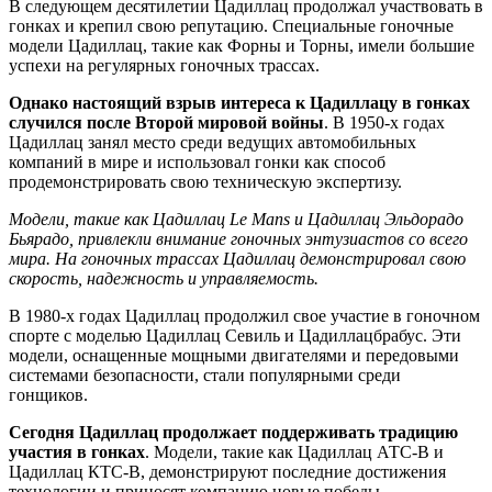
В следующем десятилетии Цадиллац продолжал участвовать в
гонках и крепил свою репутацию. Специальные гоночные
модели Цадиллац, такие как Форны и Торны, имели большие
успехи на регулярных гоночных трассах.
Однако настоящий взрыв интереса к Цадиллацу в гонках
случился после Второй мировой войны
. В 1950-х годах
Цадиллац занял место среди ведущих автомобильных
компаний в мире и использовал гонки как способ
продемонстрировать свою техническую экспертизу.
Модели, такие как Цадиллац Le Mans и Цадиллац Эльдорадо
Бьярадо, привлекли внимание гоночных энтузиастов со всего
мира. На гоночных трассах Цадиллац демонстрировал свою
скорость, надежность и управляемость.
В 1980-х годах Цадиллац продолжил свое участие в гоночном
спорте с моделью Цадиллац Севиль и Цадиллацбрабус. Эти
модели, оснащенные мощными двигателями и передовыми
системами безопасности, стали популярными среди
гонщиков.
Сегодня Цадиллац продолжает поддерживать традицию
участия в гонках
. Модели, такие как Цадиллац АТС-В и
Цадиллац КТС-В, демонстрируют последние достижения
технологии и приносят компанию новые победы.