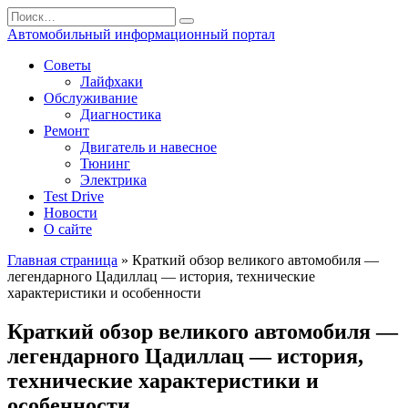
Перейти
Search
к
for:
Автомобильный информационный портал
содержанию
Советы
Лайфхаки
Обслуживание
Диагностика
Ремонт
Двигатель и навесное
Тюнинг
Электрика
Test Drive
Новости
О сайте
Главная страница
»
Краткий обзор великого автомобиля —
легендарного Цадиллац — история, технические
характеристики и особенности
Краткий обзор великого автомобиля —
легендарного Цадиллац — история,
технические характеристики и
особенности