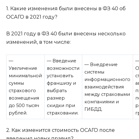
1. Какие изменения были внесены в ФЗ 40 об
ОСАГО в 2021 году?
В 2021 году в ФЗ 40 были внесены несколько
изменений, в том числе:
—
— Введение
— Внедрение
Увеличение
возможности
О
системы
минимальной
установить
с
информационного
суммы
франшизу и
а
взаимодействия
страхового
выбрать
п
между страховыми
возмещения
размер
п
компаниями и
до 500 тысяч
скидки при
р
ГИБДД.
рублей.
страховании.
г
2. Как изменится стоимость ОСАГО после
введения новых правил?