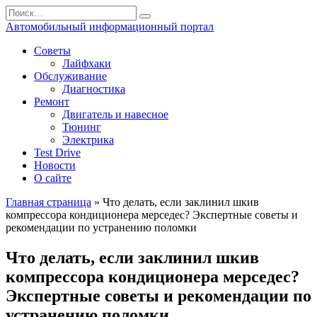
Перейти
Search
к
for:
Автомобильный информационный портал
содержанию
Советы
Лайфхаки
Обслуживание
Диагностика
Ремонт
Двигатель и навесное
Тюнинг
Электрика
Test Drive
Новости
О сайте
Главная страница
»
Что делать, если заклинил шкив
компрессора кондиционера мерседес? Экспертные советы и
рекомендации по устранению поломки
Что делать, если заклинил шкив
компрессора кондиционера мерседес?
Экспертные советы и рекомендации по
устранению поломки