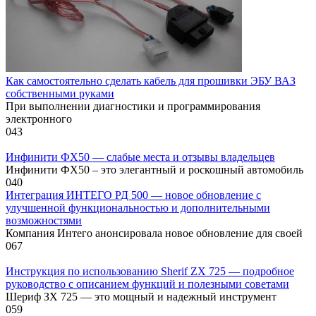
Как самостоятельно сделать кабель для прошивки ЭБУ ВАЗ
собственными руками
При выполнении диагностики и программирования
электронного
0
43
Инфинити ФХ50 — слабые места и отзывы владельцев
Инфинити ФХ50 – это элегантный и роскошный автомобиль
0
40
Интеграция ИНТЕГО РД 500 — новое обновление с
улучшенной функциональностью и дополнительными
возможностями
Компания Интего анонсировала новое обновление для своей
0
67
Инструкция по использованию Sherif ZX 725 — подробное
руководство с описанием функций и полезными советами
Шериф ЗХ 725 — это мощный и надежный инструмент
0
59