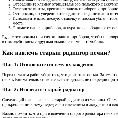
Отсоедините клемму отрицательного польского с аккумуля
Отверните винты, крепящие панель приборов к приборно
Осторожно, но уверенно отсоедините соединители и ште
Используйте пластиковую отмычку и плоскогубцы, чтобы
месте.
Снимите панель приборов, аккуратно освободив ее от ос
Будьте осторожны при снятии панели приборов, чтобы не повр
взаимодействием с другими компонентами автомобиля.
Как извлечь старый радиатор печки?
Шаг 1: Отключите систему охлаждения
Перед началом работ убедитесь, что двигатель остыл. Затем о
печки. Внимательно снимите все эти детали, не повредив при 
Шаг 2: Извлеките старый радиатор
Следующий шаг — извлечь старый радиатор из машины. Он мож
прикреплен ни к чему перед его извлечением и аккуратно извле
Важно помнить, что при извлечении старого радиатора печки 