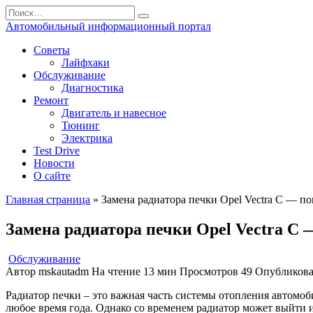
Перейти
Search
к
for:
Автомобильный информационный портал
содержанию
Советы
Лайфхаки
Обслуживание
Диагностика
Ремонт
Двигатель и навесное
Тюнинг
Электрика
Test Drive
Новости
О сайте
Главная страница
»
Замена радиатора печки Opel Vectra С — п
Замена радиатора печки Opel Vectra С 
Обслуживание
Автор
mskautadm
На чтение
13 мин
Просмотров
49
Опубликов
Радиатор печки – это важная часть системы отопления автомоб
любое время года. Однако со временем радиатор может выйти и