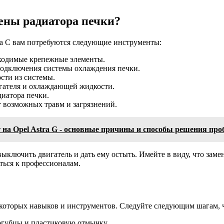
ены радиатора печки?
ra C вам потребуются следующие инструменты:
бходимые крепежные элементы.
подключения системы охлаждения печки.
сти из системы.
игателя и охлаждающей жидкости.
иатора печки.
 возможных травм и загрязнений.
 на Opel Astra G - основные причины и способы решения пр
выключить двигатель и дать ему остыть. Имейте в виду, что заме
ться к профессионалам.
некоторых навыков и инструментов. Следуйте следующим шагам,
огубцы и пластиковую отмычку.