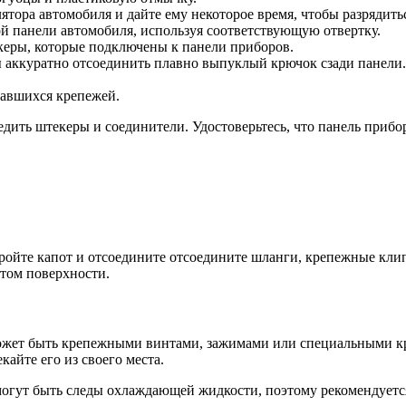
тора автомобиля и дайте ему некоторое время, чтобы разрядить
й панели автомобиля, используя соответствующую отвертку.
керы, которые подключены к панели приборов.
 аккуратно отсоединить плавно выпуклый крючок сзади панели.
тавшихся крепежей.
едить штекеры и соединители. Удостоверьтесь, что панель приб
ткройте капот и отсоедините отсоедините шланги, крепежные кли
этом поверхности.
ет быть крепежными винтами, зажимами или специальными крюч
кайте его из своего места.
могут быть следы охлаждающей жидкости, поэтому рекомендуется