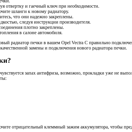
ечки.
зуя отвертку и гаечный ключ при необходимости.
ючите шланги к новому радиатору.
тесь, что они надежно закреплены.
дкостью, следуя инструкции производителя.
 соединения плотно закреплены.
топления в салоне автомобиля.
вый радиатор печки в вашем Opel Vectra C правильно подключен
 качественной замены и подключения нового радиатора печки.
ки?
и чувствуется запах антифриза, возможно, прокладки уже не вы
ты:
лючите отрицательный клеммный зажим аккумулятора, чтобы пред