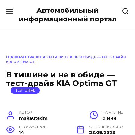
Перейти
Автомобильный
к
содержанию
информационный портал
ГЛАВНАЯ СТРАНИЦА
»
В ТИШИНЕ И НЕ В ОБИДЕ — ТЕСТ-ДРАЙВ
KIA OPTIMA GT
В тишине и не в обиде —
тест-драйв KIA Optima GT
TEST DRIVE
АВТОР
НА ЧТЕНИЕ
mskautadm
9 мин
ПРОСМОТРОВ
ОПУБЛИКОВАНО
14
23.09.2023