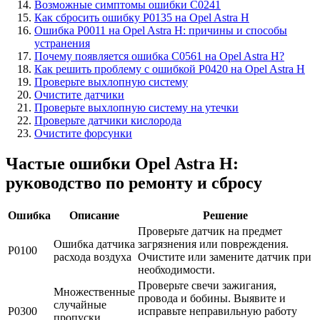
Возможные симптомы ошибки C0241
Как сбросить ошибку P0135 на Opel Astra H
Ошибка P0011 на Opel Astra H: причины и способы
устранения
Почему появляется ошибка C0561 на Opel Astra H?
Как решить проблему с ошибкой P0420 на Opel Astra H
Проверьте выхлопную систему
Очистите датчики
Проверьте выхлопную систему на утечки
Проверьте датчики кислорода
Очистите форсунки
Частые ошибки Opel Astra H:
руководство по ремонту и сбросу
Ошибка
Описание
Решение
Проверьте датчик на предмет
Ошибка датчика
загрязнения или повреждения.
P0100
расхода воздуха
Очистите или замените датчик при
необходимости.
Проверьте свечи зажигания,
Множественные
провода и бобины. Выявите и
случайные
P0300
исправьте неправильную работу
пропуски