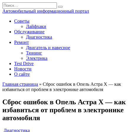
Перейти
Search
к
for:
Автомобильный информационный портал
содержанию
Советы
Лайфхаки
Обслуживание
Диагностика
Ремонт
Двигатель и навесное
Тюнинг
Электрика
Test Drive
Новости
О сайте
Главная страница
»
Сброс ошибок в Опель Астра Х — как
избавиться от проблем в электронике автомобиля
Сброс ошибок в Опель Астра Х — как
избавиться от проблем в электронике
автомобиля
Диагностика