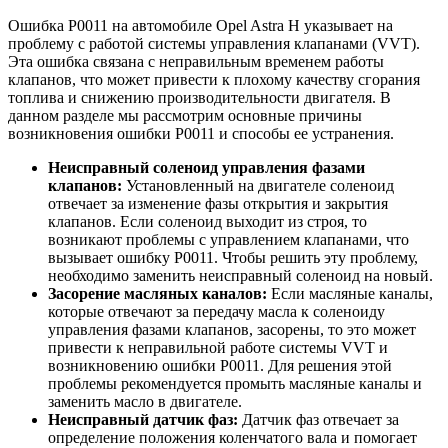
Ошибка P0011 на автомобиле Opel Astra H указывает на
проблему с работой системы управления клапанами (VVT).
Эта ошибка связана с неправильным временем работы
клапанов, что может привести к плохому качеству сгорания
топлива и снижению производительности двигателя. В
данном разделе мы рассмотрим основные причины
возникновения ошибки P0011 и способы ее устранения.
Неисправный соленоид управления фазами
клапанов:
Установленный на двигателе соленоид
отвечает за изменение фазы открытия и закрытия
клапанов. Если соленоид выходит из строя, то
возникают проблемы с управлением клапанами, что
вызывает ошибку P0011. Чтобы решить эту проблему,
необходимо заменить неисправный соленоид на новый.
Засорение масляных каналов:
Если масляные каналы,
которые отвечают за передачу масла к соленоиду
управления фазами клапанов, засорены, то это может
привести к неправильной работе системы VVT и
возникновению ошибки P0011. Для решения этой
проблемы рекомендуется промыть масляные каналы и
заменить масло в двигателе.
Неисправный датчик фаз:
Датчик фаз отвечает за
определение положения коленчатого вала и помогает