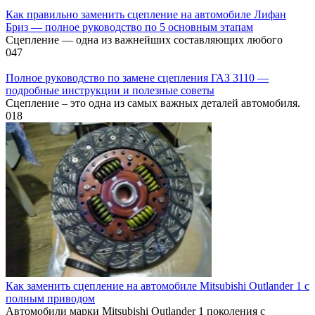
Как правильно заменить сцепление на автомобиле Лифан
Бриз — полное руководство по 5 основным этапам
Сцепление — одна из важнейших составляющих любого
0
47
Полное руководство по замене сцепления ГАЗ 3110 —
подробные инструкции и полезные советы
Сцепление – это одна из самых важных деталей автомобиля.
0
18
Как заменить сцепление на автомобиле Mitsubishi Outlander 1 с
полным приводом
Автомобили марки Mitsubishi Outlander 1 поколения с