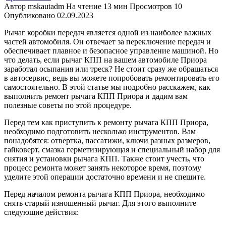
Автор
mskautadm
На чтение
13 мин
Просмотров
10
Опубликовано
02.09.2023
Рычаг коробки передач является одной из наиболее важных
частей автомобиля. Он отвечает за переключение передач и
обеспечивает плавное и безопасное управление машиной. Но
что делать, если рычаг КПП на вашем автомобиле Приора
заработал осыпания или треск? Не стоит сразу же обращаться
в автосервис, ведь вы можете попробовать ремонтировать его
самостоятельно. В этой статье мы подробно расскажем, как
выполнить ремонт рычага КПП Приора и дадим вам
полезные советы по этой процедуре.
Перед тем как приступить к ремонту рычага КПП Приора,
необходимо подготовить несколько инструментов. Вам
понадобятся: отвертка, пассатижи, ключи разных размеров,
гайковерт, смазка герметизирующая и специальный набор для
снятия и установки рычага КПП. Также стоит учесть, что
процесс ремонта может занять некоторое время, поэтому
уделите этой операции достаточно времени и не спешите.
Перед началом ремонта рычага КПП Приора, необходимо
снять старый изношенный рычаг. Для этого выполните
следующие действия: