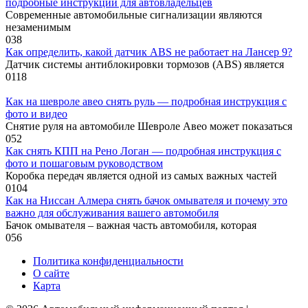
подробные инструкции для автовладельцев
Современные автомобильные сигнализации являются
незаменимым
0
38
Как определить, какой датчик ABS не работает на Лансер 9?
Датчик системы антиблокировки тормозов (ABS) является
0
118
Как на шевроле авео снять руль — подробная инструкция с
фото и видео
Снятие руля на автомобиле Шевроле Авео может показаться
0
52
Как снять КПП на Рено Логан — подробная инструкция с
фото и пошаговым руководством
Коробка передач является одной из самых важных частей
0
104
Как на Ниссан Алмера снять бачок омывателя и почему это
важно для обслуживания вашего автомобиля
Бачок омывателя – важная часть автомобиля, которая
0
56
Политика конфиденциальности
О сайте
Карта