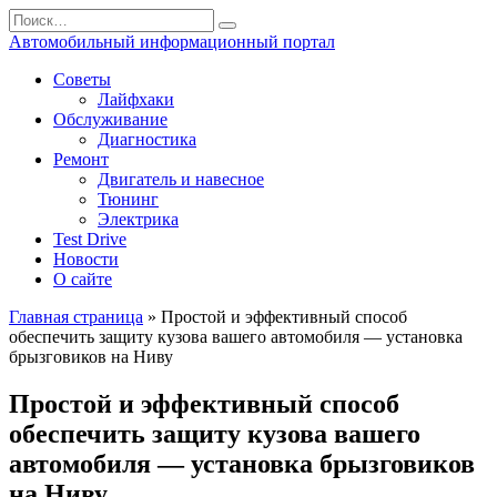
Перейти
Search
к
for:
Автомобильный информационный портал
содержанию
Советы
Лайфхаки
Обслуживание
Диагностика
Ремонт
Двигатель и навесное
Тюнинг
Электрика
Test Drive
Новости
О сайте
Главная страница
»
Простой и эффективный способ
обеспечить защиту кузова вашего автомобиля — установка
брызговиков на Ниву
Простой и эффективный способ
обеспечить защиту кузова вашего
автомобиля — установка брызговиков
на Ниву