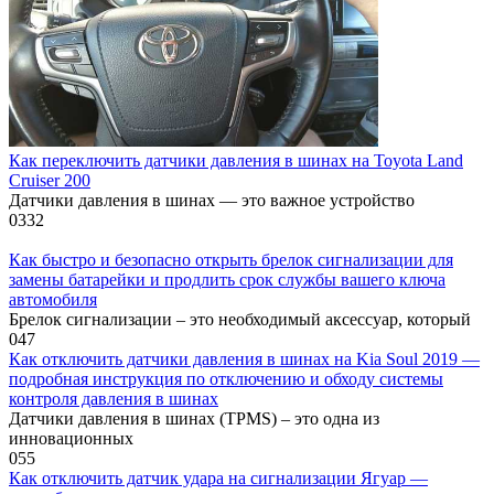
Как переключить датчики давления в шинах на Toyota Land
Cruiser 200
Датчики давления в шинах — это важное устройство
0
332
Как быстро и безопасно открыть брелок сигнализации для
замены батарейки и продлить срок службы вашего ключа
автомобиля
Брелок сигнализации – это необходимый аксессуар, который
0
47
Как отключить датчики давления в шинах на Kia Soul 2019 —
подробная инструкция по отключению и обходу системы
контроля давления в шинах
Датчики давления в шинах (TPMS) – это одна из
инновационных
0
55
Как отключить датчик удара на сигнализации Ягуар —