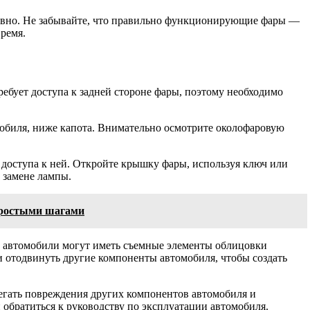
тивно. Не забывайте, что правильно функционирующие фары —
ремя.
ебует доступа к задней стороне фары, поэтому необходимо
омобиля, ниже капота. Внимательно осмотрите околофаровую
ля доступа к ней. Откройте крышку фары, используя ключ или
 замене лампы.
 простыми шагами
ые автомобили могут иметь съемные элементы облицовки
и отодвинуть другие компоненты автомобиля, чтобы создать
бегать повреждения других компонентов автомобиля и
обратиться к руководству по эксплуатации автомобиля.