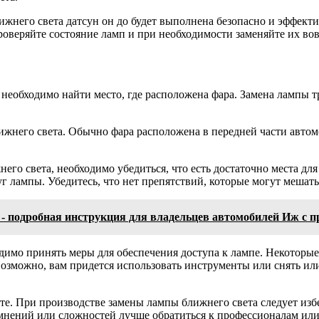
ижнего света датсун он до будет выполнена безопасно и эффек
роверяйте состояние ламп и при необходимости заменяйте их вов
еобходимо найти место, где расположена фара. Замена лампы тр
ближнего света. Обычно фара расположена в передней части авт
него света, необходимо убедиться, что есть достаточно места д
г лампы. Убедитесь, что нет препятствий, которые могут мешать
 - подробная инструкция для владельцев автомобилей Иж с
одимо принять меры для обеспечения доступа к лампе. Некотор
Возможно, вам придется использовать инструменты или снять ил
сте. При производстве замены лампы ближнего света следует из
нений или сложностей лучше обратиться к профессионалам или 