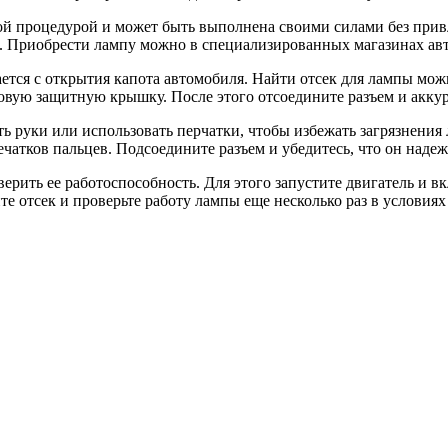
ой процедурой и может быть выполнена своими силами без прив
. Приобрести лампу можно в специализированных магазинах авт
тся с открытия капота автомобиля. Найти отсек для лампы можн
овую защитную крышку. После этого отсоедините разъем и аккур
 руки или использовать перчатки, чтобы избежать загрязнения 
ечатков пальцев. Подсоедините разъем и убедитесь, что он наде
рить ее работоспособность. Для этого запустите двигатель и вк
те отсек и проверьте работу лампы еще несколько раз в условия