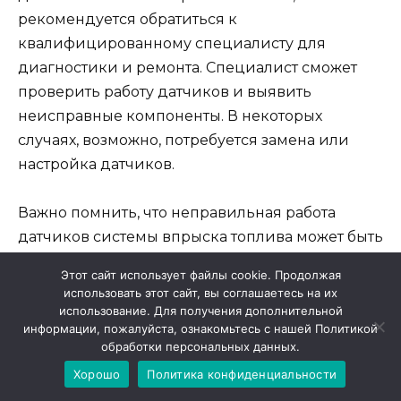
рекомендуется обратиться к
квалифицированному специалисту для
диагностики и ремонта. Специалист сможет
проверить работу датчиков и выявить
неисправные компоненты. В некоторых
случаях, возможно, потребуется замена или
настройка датчиков.
Важно помнить, что неправильная работа
датчиков системы впрыска топлива может быть
только одной из возможных причин проблемы
Этот сайт использует файлы cookie. Продолжая
с запуском двигателя. Для точной диагностики
использовать этот сайт, вы соглашаетесь на их
и устранения неполадок рекомендуется
использование. Для получения дополнительной
информации, пожалуйста, ознакомьтесь с нашей Политикой
обратиться к проверенному автосервису или
обработки персональных данных.
дилерскому центру Volkswagen.
Хорошо
Политика конфиденциальности