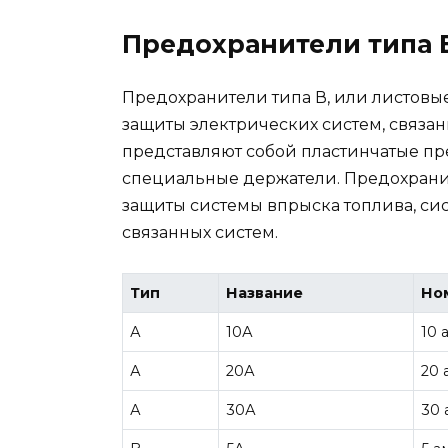
Предохранители типа 
Предохранители типа В, или листовы
защиты электрических систем, связан
представляют собой пластинчатые пр
специальные держатели. Предохранит
защиты системы впрыска топлива, си
связанных систем.
Тип
Название
Но
А
10А
10 
А
20А
20 
А
30А
30