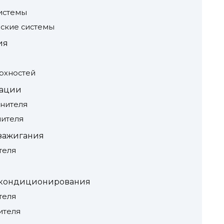
истемы
ские системы
ия
рхностей
зации
нителя
нителя
зажигания
теля
 кондиционирования
теля
ителя