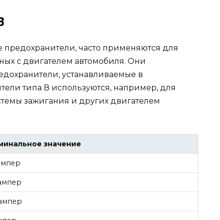
В
е предохранители, часто применяются для
ных с двигателем автомобиля. Они
едохранители, устанавливаемые в
ели типа В используются, например, для
стемы зажигания и других двигателем
минальное значение
ампер
ампер
 ампер