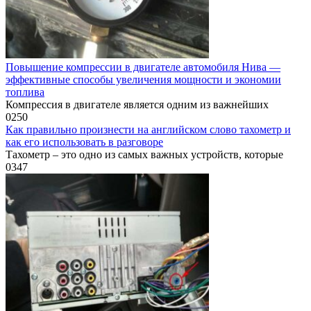
Повышение компрессии в двигателе автомобиля Нива —
эффективные способы увеличения мощности и экономии
топлива
Компрессия в двигателе является одним из важнейших
0
250
Как правильно произнести на английском слово тахометр и
как его использовать в разговоре
Тахометр – это одно из самых важных устройств, которые
0
347