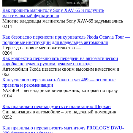
Как прошить магнитолу Sony XAV-65 и получить
максимальный функционал
Многие владельцы магнитолы Sony XAV-65 задумывались
0
214
Как безопасно перенести прикуриватель ?koda Octavia Tour —
подробные инструкции для владельцев автомобиля
Переезд на новое место жительства —
0
204
Как корректно переключать передачи на автоматической
коробке передач в ручном режиме на шкоде
Автомобили ?koda известны своим высоким качеством и
0
62
Как успешно переключать баки на уаз 469 — основные
правила и рекомендации
УАЗ 469 – легендарный внедорожник, который по праву
0
104
Как правильно перезагрузить сигнализацию Шерхан
Сигнализация в автомобиле – это надежный помощник
0
252
Как правильно перезагрузить магнитолу PROLOGY DWU-