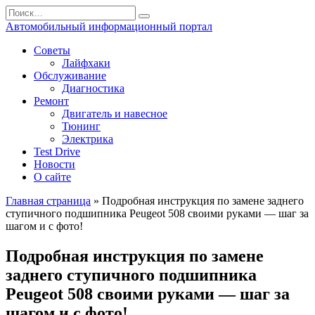
Перейти
Search
к
for:
Автомобильный информационный портал
содержанию
Советы
Лайфхаки
Обслуживание
Диагностика
Ремонт
Двигатель и навесное
Тюнинг
Электрика
Test Drive
Новости
О сайте
Главная страница
»
Подробная инструкция по замене заднего
ступичного подшипника Peugeot 508 своими руками — шаг за
шагом и с фото!
Подробная инструкция по замене
заднего ступичного подшипника
Peugeot 508 своими руками — шаг за
шагом и с фото!