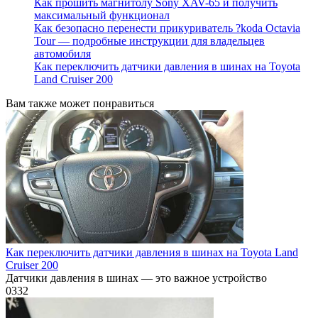
Как прошить магнитолу Sony XAV-65 и получить
максимальный функционал
Как безопасно перенести прикуриватель ?koda Octavia
Tour — подробные инструкции для владельцев
автомобиля
Как переключить датчики давления в шинах на Toyota
Land Cruiser 200
Вам также может понравиться
Как переключить датчики давления в шинах на Toyota Land
Cruiser 200
Датчики давления в шинах — это важное устройство
0
332