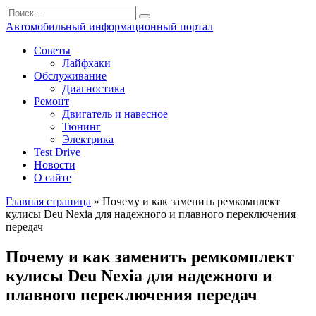
Перейти
Search
к
for:
Автомобильный информационный портал
содержанию
Советы
Лайфхаки
Обслуживание
Диагностика
Ремонт
Двигатель и навесное
Тюнинг
Электрика
Test Drive
Новости
О сайте
Главная страница
»
Почему и как заменить ремкомплект
кулисы Deu Nexia для надежного и плавного переключения
передач
Почему и как заменить ремкомплект
кулисы Deu Nexia для надежного и
плавного переключения передач