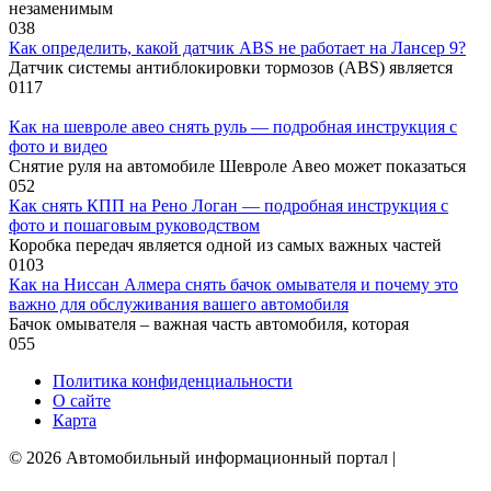
незаменимым
0
38
Как определить, какой датчик ABS не работает на Лансер 9?
Датчик системы антиблокировки тормозов (ABS) является
0
117
Как на шевроле авео снять руль — подробная инструкция с
фото и видео
Снятие руля на автомобиле Шевроле Авео может показаться
0
52
Как снять КПП на Рено Логан — подробная инструкция с
фото и пошаговым руководством
Коробка передач является одной из самых важных частей
0
103
Как на Ниссан Алмера снять бачок омывателя и почему это
важно для обслуживания вашего автомобиля
Бачок омывателя – важная часть автомобиля, которая
0
55
Политика конфиденциальности
О сайте
Карта
© 2026 Автомобильный информационный портал |