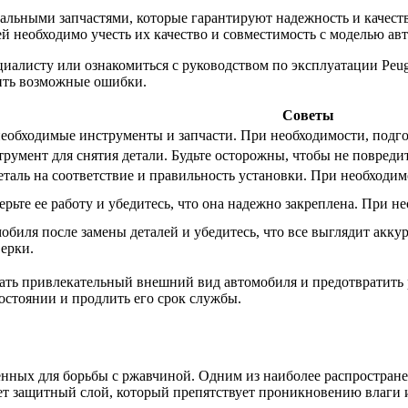
нальными запчастями, которые гарантируют надежность и качест
ей необходимо учесть их качество и совместимость с моделью ав
циалисту или ознакомиться с руководством по эксплуатации Peug
ить возможные ошибки.
Советы
е необходимые инструменты и запчасти. При необходимости, подго
румент для снятия детали. Будьте осторожны, чтобы не повреди
таль на соответствие и правильность установки. При необходим
ерьте ее работу и убедитесь, что она надежно закреплена. При н
биля после замены деталей и убедитесь, что все выглядит аккур
ерки.
ать привлекательный внешний вид автомобиля и предотвратить
остоянии и продлить его срок службы.
ных для борьбы с ржавчиной. Одним из наиболее распростране
ет защитный слой, который препятствует проникновению влаги 