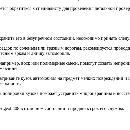
тся обратиться к специалисту для проведения детальной проверк
охранить его в безупречном состоянии, необходимо принять след
поездок по соленым или грязным дорогам, рекомендуется провод
колесным аркам и днищу автомобиля.
 например, воск или полимерные смеси, помогут создать непрон
ржавчины.
матривайте кузов автомобиля на предмет мелких повреждений и 
верхности.
й полировки кузова поможет устранить микроцарапины и восста
ugeot 408 в отличном состоянии и продлить срок его службы.