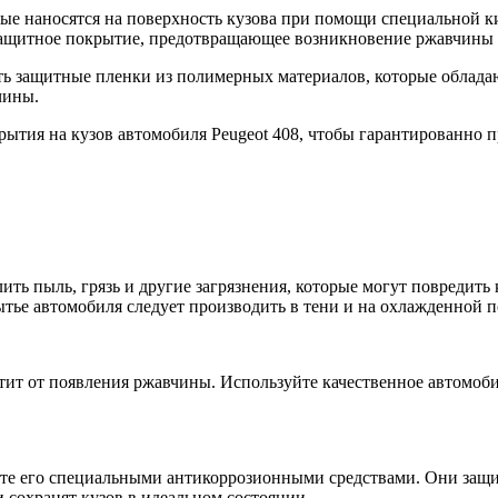
ые наносятся на поверхность кузова при помощи специальной к
защитное покрытие, предотвращающее возникновение ржавчины 
ь защитные пленки из полимерных материалов, которые облада
чины.
ытия на кузов автомобиля Peugeot 408, чтобы гарантированно 
ить пыль, грязь и другие загрязнения, которые могут повредит
тье автомобиля следует производить в тени и на охлажденной п
тит от появления ржавчины. Используйте качественное автомоби
те его специальными антикоррозионными средствами. Они защит
 сохранят кузов в идеальном состоянии.