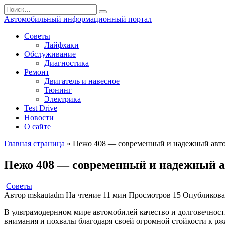
Перейти
Search
к
for:
Автомобильный информационный портал
содержанию
Советы
Лайфхаки
Обслуживание
Диагностика
Ремонт
Двигатель и навесное
Тюнинг
Электрика
Test Drive
Новости
О сайте
Главная страница
»
Пежо 408 — современный и надежный авт
Пежо 408 — современный и надежный 
Советы
Автор
mskautadm
На чтение
11 мин
Просмотров
15
Опубликов
В ультрамодернном мире автомобилей качество и долговечност
внимания и похвалы благодаря своей огромной стойкости к рж