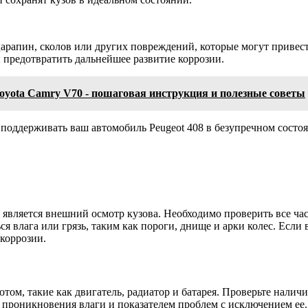
царапин, сколов или других повреждений, которые могут приве
 предотвратить дальнейшее развитие коррозии.
oyota Camry V70 - пошаговая инструкция и полезные советы
 поддерживать ваш автомобиль Peugeot 408 в безупречном состоя
вляется внешний осмотр кузова. Необходимо проверить все част
ся влага или грязь, таким как пороги, днище и арки колес. Есл
коррозии.
том, такие как двигатель, радиатор и батарея. Проверьте налич
проникновения влаги и показателем проблем с исключением ее.