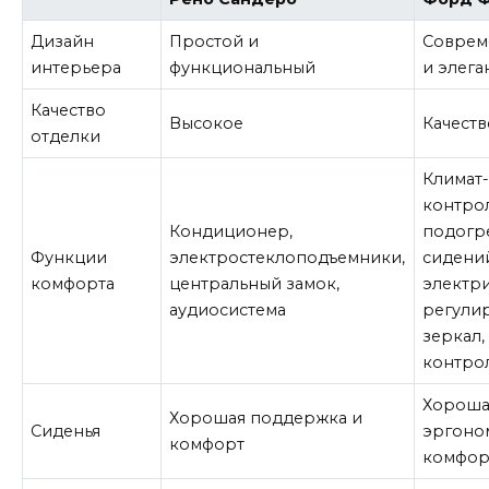
Дизайн
Простой и
Соврем
интерьера
функциональный
и элега
Качество
Высокое
Качест
отделки
Климат
контрол
Кондиционер,
подогр
Функции
электростеклоподъемники,
сидени
комфорта
центральный замок,
электр
аудиосистема
регули
зеркал,
контро
Хороша
Хорошая поддержка и
Сиденья
эргоно
комфорт
комфор