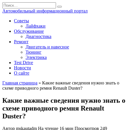
Перейти
Search
к
for:
Автомобильный информационный портал
содержанию
Советы
Лайфхаки
Обслуживание
Диагностика
Ремонт
Двигатель и навесное
Тюнинг
Электрика
Test Drive
Новости
О сайте
Главная страница
»
Какие важные сведения нужно знать о
схеме приводного ремня Renault Duster?
Какие важные сведения нужно знать о
схеме приводного ремня Renault
Duster?
Автор
mskautadm
На чтение
16 мин
Просмотров
249