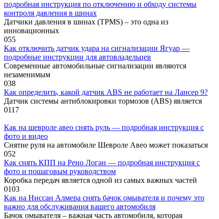
подробная инструкция по отключению и обходу системы
контроля давления в шинах
Датчики давления в шинах (TPMS) – это одна из
инновационных
0
55
Как отключить датчик удара на сигнализации Ягуар —
подробные инструкции для автовладельцев
Современные автомобильные сигнализации являются
незаменимым
0
38
Как определить, какой датчик ABS не работает на Лансер 9?
Датчик системы антиблокировки тормозов (ABS) является
0
117
Как на шевроле авео снять руль — подробная инструкция с
фото и видео
Снятие руля на автомобиле Шевроле Авео может показаться
0
52
Как снять КПП на Рено Логан — подробная инструкция с
фото и пошаговым руководством
Коробка передач является одной из самых важных частей
0
103
Как на Ниссан Алмера снять бачок омывателя и почему это
важно для обслуживания вашего автомобиля
Бачок омывателя – важная часть автомобиля, которая