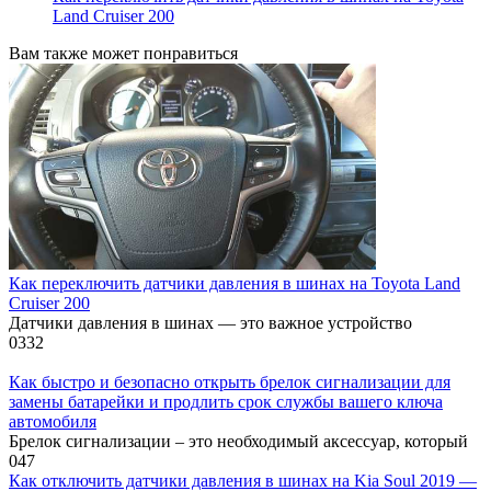
Land Cruiser 200
Вам также может понравиться
Как переключить датчики давления в шинах на Toyota Land
Cruiser 200
Датчики давления в шинах — это важное устройство
0
332
Как быстро и безопасно открыть брелок сигнализации для
замены батарейки и продлить срок службы вашего ключа
автомобиля
Брелок сигнализации – это необходимый аксессуар, который
0
47
Как отключить датчики давления в шинах на Kia Soul 2019 —