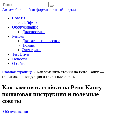
Перейти
Search
к
for:
Автомобильный информационный портал
содержанию
Советы
Лайфхаки
Обслуживание
Диагностика
Ремонт
Двигатель и навесное
Тюнинг
Электрика
Test Drive
Новости
О сайте
Главная страница
»
Как заменить стойки на Рено Кангу —
пошаговая инструкция и полезные советы
Как заменить стойки на Рено Кангу —
пошаговая инструкция и полезные
советы
Обслуживание