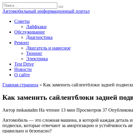
Перейти
Search
к
for:
Автомобильный информационный портал
содержанию
Советы
Лайфхаки
Обслуживание
Диагностика
Ремонт
Двигатель и навесное
Тюнинг
Электрика
Test Drive
Новости
О сайте
Главная страница
»
Как заменить сайлентблоки задней подвеск
Как заменить сайлентблоки задней подв
Автор
mskautadm
На чтение
13 мин
Просмотров
37
Опубликов
Автомобиль — это сложная машина, в которой каждая деталь иг
подвески, которые отвечают за амортизацию и устойчивость ав
правильно и безопасно?