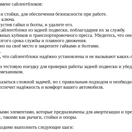
амене сайлентблоков:
и стойки, для обеспечения безопасности при работе.
 ключа.
стив гайки и болты, и удалите его.
айлентблоки из задней подвески, поблагодарив их за службу.
жных кубиков и транспортировочного пресса. Убедитесь, что он
лгого срока службы и плавного движения.
о на своё место и закрепите гайками и болтами.
.
е, что сайлентблоки надёжно установлены и не вызывают каких
и тестовую поездку для проверки работы задней подвески и уб
омехаником.
казаться сложной задачей, но с правильным подходом и необхо
еспечит надёжность и комфорт вашего автомобиля.
ыми элементами, которые предназначены для амортизации и пред
 такими как рычаги, стойки и опоры.
бходимо выполнить следующие шаги: