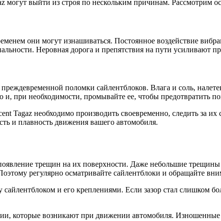
az могут выйти из строя по нескольким причинам. Рассмотрим о
еменем они могут изнашиваться. Постоянное воздействие вибрац
альности. Неровная дорога и препятствия на пути усиливают пр
 преждевременной поломки сайлентблоков. Влага и соль, налете
 и, при необходимости, промывайте ее, чтобы предотвратить по
ent Tagaz необходимо производить своевременно, следить за их
сть и плавность движения вашего автомобиля.
появление трещин на их поверхности. Даже небольшие трещины 
 Поэтому регулярно осматривайте сайлентблоки и обращайте вни
у сайлентблоком и его креплениями. Если зазор стал слишком б
ии, которые возникают при движении автомобиля. Изношенные 