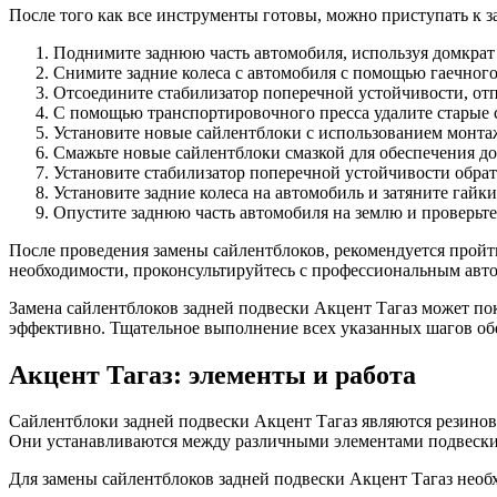
После того как все инструменты готовы, можно приступать к з
Поднимите заднюю часть автомобиля, используя домкрат 
Снимите задние колеса с автомобиля с помощью гаечного
Отсоедините стабилизатор поперечной устойчивости, отпу
С помощью транспортировочного пресса удалите старые с
Установите новые сайлентблоки с использованием монта
Смажьте новые сайлентблоки смазкой для обеспечения до
Установите стабилизатор поперечной устойчивости обратн
Установите задние колеса на автомобиль и затяните гайки
Опустите заднюю часть автомобиля на землю и проверьт
После проведения замены сайлентблоков, рекомендуется пройт
необходимости, проконсультируйтесь с профессиональным авт
Замена сайлентблоков задней подвески Акцент Тагаз может по
эффективно. Тщательное выполнение всех указанных шагов об
Акцент Тагаз: элементы и работа
Сайлентблоки задней подвески Акцент Тагаз являются резинов
Они устанавливаются между различными элементами подвески,
Для замены сайлентблоков задней подвески Акцент Тагаз нео