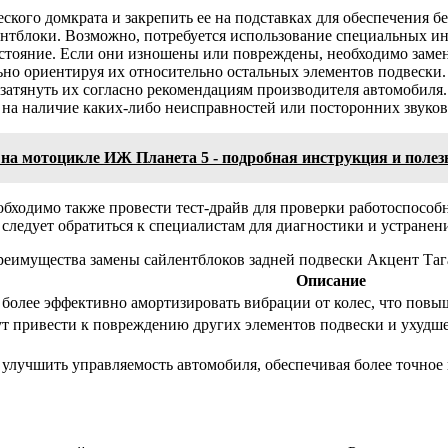
кого домкрата и закрепить ее на подставках для обеспечения б
тблоки. Возможно, потребуется использование специальных инс
остояние. Если они изношены или повреждены, необходимо заме
ьно ориентируя их относительно остальных элементов подвески.
затянуть их согласно рекомендациям производителя автомобиля.
 на наличие каких-либо неисправностей или посторонних звуков
на мотоцикле ИЖ Планета 5 - подробная инструкция и поле
бходимо также провести тест-драйв для проверки работоспособно
следует обратиться к специалистам для диагностики и устранен
еимущества замены сайлентблоков задней подвески Акцент Таг
Описание
более эффективно амортизировать вибрации от колес, что повыш
 привести к повреждению других элементов подвески и ухудшен
улучшить управляемость автомобиля, обеспечивая более точное