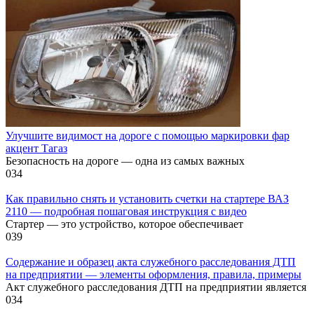
Улучшите видимост на дороге с помощью маркировки фар
акцент Тагаз
Безопасность на дороге — одна из самых важных
0
34
Как правильно снять и установить счетки на стартере ВАЗ
2110 — подробная пошаговая инструкция с видео
Стартер — это устройство, которое обеспечивает
0
39
Содержание и образец акта служебного расследования ДТП
на предприятии — элементы оформления, правила, примеры
Акт служебного расследования ДТП на предприятии является
0
34