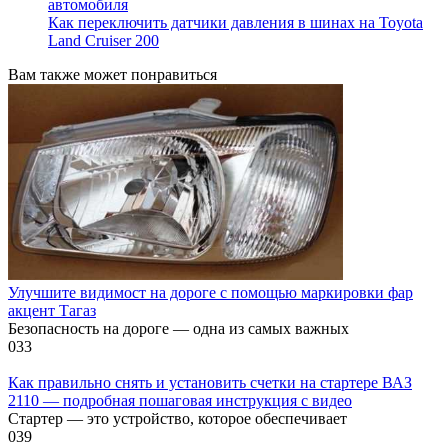
автомобиля
Как переключить датчики давления в шинах на Toyota
Land Cruiser 200
Вам также может понравиться
Улучшите видимост на дороге с помощью маркировки фар
акцент Тагаз
Безопасность на дороге — одна из самых важных
0
33
Как правильно снять и установить счетки на стартере ВАЗ
2110 — подробная пошаговая инструкция с видео
Стартер — это устройство, которое обеспечивает
0
39