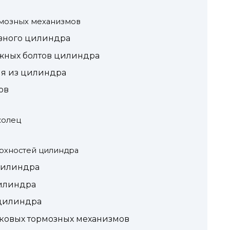
рмозных механизмов
зного цилиндра
жных болтов цилиндра
я из цилиндра
ов
колец
рхностей цилиндра
цилиндра
цилиндра
 цилиндра
сковых тормозных механизмов