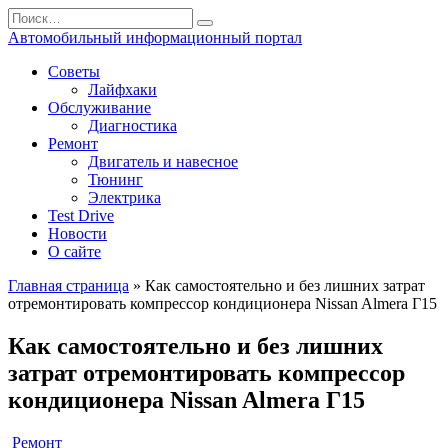
Перейти
Search
к
for:
Автомобильный информационный портал
содержанию
Советы
Лайфхаки
Обслуживание
Диагностика
Ремонт
Двигатель и навесное
Тюнинг
Электрика
Test Drive
Новости
О сайте
Главная страница
»
Как самостоятельно и без лишних затрат
отремонтировать компрессор кондиционера Nissan Almera Г15
Как самостоятельно и без лишних
затрат отремонтировать компрессор
кондиционера Nissan Almera Г15
Ремонт