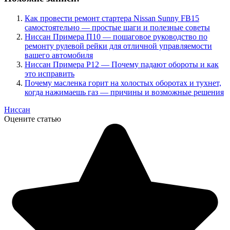
Как провести ремонт стартера Nissan Sunny FB15
самостоятельно — простые шаги и полезные советы
Ниссан Примера П10 — пошаговое руководство по
ремонту рулевой рейки для отличной управляемости
вашего автомобиля
Ниссан Примера Р12 — Почему падают обороты и как
это исправить
Почему масленка горит на холостых оборотах и тухнет,
когда нажимаешь газ — причины и возможные решения
Ниссан
Оцените статью