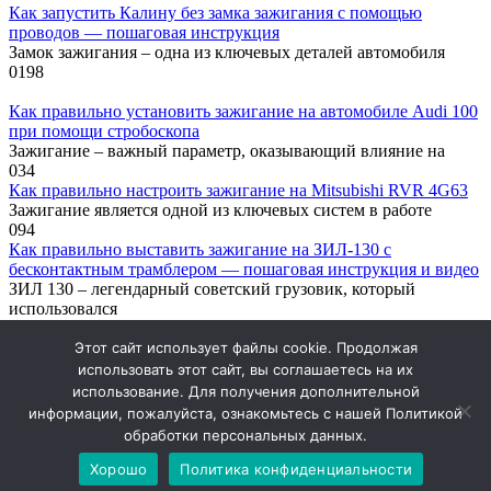
Как запустить Калину без замка зажигания с помощью
проводов — пошаговая инструкция
Замок зажигания – одна из ключевых деталей автомобиля
0
198
Как правильно установить зажигание на автомобиле Audi 100
при помощи стробоскопа
Зажигание – важный параметр, оказывающий влияние на
0
34
Как правильно настроить зажигание на Mitsubishi RVR 4G63
Зажигание является одной из ключевых систем в работе
0
94
Как правильно выставить зажигание на ЗИЛ-130 с
бесконтактным трамблером — пошаговая инструкция и видео
ЗИЛ 130 – легендарный советский грузовик, который
использовался
0
140
Этот сайт использует файлы cookie. Продолжая
Политика конфиденциальности
использовать этот сайт, вы соглашаетесь на их
О сайте
использование. Для получения дополнительной
Карта
информации, пожалуйста, ознакомьтесь с нашей Политикой
обработки персональных данных.
© 2026 Автомобильный информационный портал |
Хорошо
Политика конфиденциальности