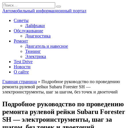
Перейти
Search
к
for:
Автомобильный информационный портал
содержанию
Советы
Лайфхаки
Обслуживание
Диагностика
Ремонт
Двигатель и навесное
Тюнинг
Электрика
Test Drive
Новости
О сайте
Главная страница
»
Подробное руководство по проведению
ремонта рулевой рейки Subaru Forester SH —
электроинструменты, шаг за шагом, без точек и двоеточий
Подробное руководство по проведению
ремонта рулевой рейки Subaru Forester
SH — электроинструменты, шаг за
шагом, без точек и двоеточий