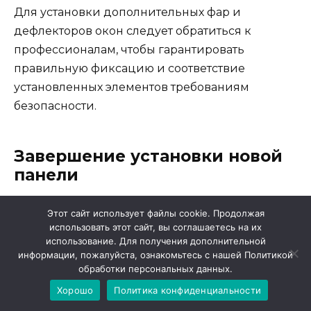
Для установки дополнительных фар и
дефлекторов окон следует обратиться к
профессионалам, чтобы гарантировать
правильную фиксацию и соответствие
установленных элементов требованиям
безопасности.
Завершение установки новой
панели
После того, как вы успешно установили новую
Этот сайт использует файлы cookie. Продолжая
использовать этот сайт, вы соглашаетесь на их
панель на свою Ниву 2121, осталось лишь
использование. Для получения дополнительной
завершить процесс установки. В этом разделе
информации, пожалуйста, ознакомьтесь с нашей Политикой
рассмотрим последние шаги и рекомендации,
обработки персональных данных.
которые помогут вам закончить эту задачу.
Хорошо
Политика конфиденциальности