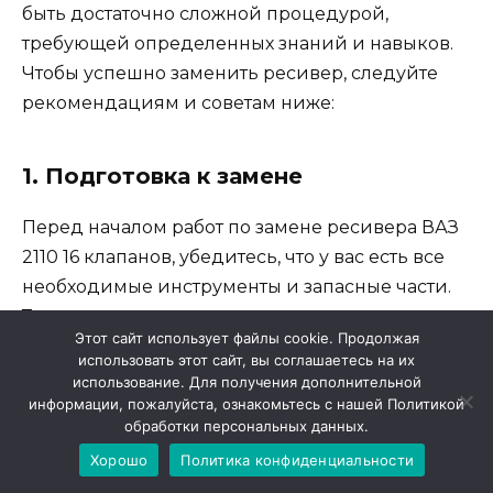
быть достаточно сложной процедурой,
требующей определенных знаний и навыков.
Чтобы успешно заменить ресивер, следуйте
рекомендациям и советам ниже:
1. Подготовка к замене
Перед началом работ по замене ресивера ВАЗ
2110 16 клапанов, убедитесь, что у вас есть все
необходимые инструменты и запасные части.
Также рекомендуется прочитать руководство
Этот сайт использует файлы cookie. Продолжая
по ремонту, чтобы понять последовательность
использовать этот сайт, вы соглашаетесь на их
действий и особенности данной процедуры.
использование. Для получения дополнительной
информации, пожалуйста, ознакомьтесь с нашей Политикой
обработки персональных данных.
2. Безопасность
Хорошо
Политика конфиденциальности