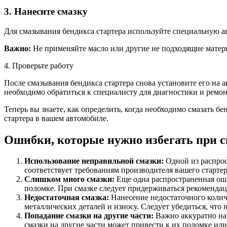
3. Нанесите смазку
Для смазывания бендикса стартера используйте специальную ав
Важно:
Не применяйте масло или другие не подходящие материа
4. Проверьте работу
После смазывания бендикса стартера снова установите его на 
необходимо обратиться к специалисту для диагностики и ремон
Теперь вы знаете, как определить, когда необходимо смазать б
стартера в вашем автомобиле.
Ошибки, которые нужно избегать при с
Использование неправильной смазки:
Одной из распрос
соответствует требованиям производителя вашего старте
Слишком много смазки:
Еще одна распространенная оши
поломке. При смазке следует придерживаться рекомендаци
Недостаточная смазка:
Нанесение недостаточного количе
металлических деталей и износу. Следует убедиться, что
Попадание смазки на другие части:
Важно аккуратно нан
смазки на другие части может привести к их поломке и