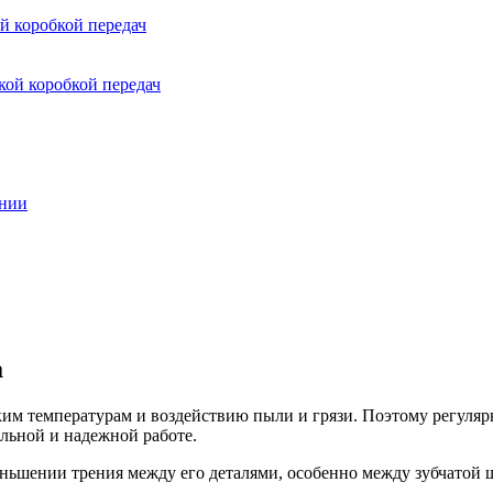
й коробкой передач
кой коробкой передач
янии
а
им температурам и воздействию пыли и грязи. Поэтому регулярн
ельной и надежной работе.
ньшении трения между его деталями, особенно между зубчатой ш