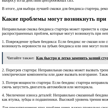
выбросу из-за действия центробежных сил.
В итоге, для выбора лучшей смазки для бендикса стартера, р
Какие проблемы могут возникнуть при 
Неправильная смазка бендикса стартера может привести к серье
распространенных проблем, которые могут возникнуть при неп
1. Повреждение зубьев бендикса: Если бендикс не смазан или с
возникнуть неровности на зубьях бендикса или они могут полн
Читайте также:
Как быстро и легко заменить задний ст
2. Перегрев стартера: Неправильная смазка может вызвать трен
электрические компоненты или даже вызвать возгорание. Такж
3. Потеря мощности стартера: Если бендикс стартера неправиль
смочь запустить двигатель автомобиля или мотоцикла.
4. Увеличение износа деталей: Неправильно смазанный бендик
как втулка, зубцы и подшипники. Высокий уровень трения може
Для предотвращения этих проблем очень важно правильно смазыв