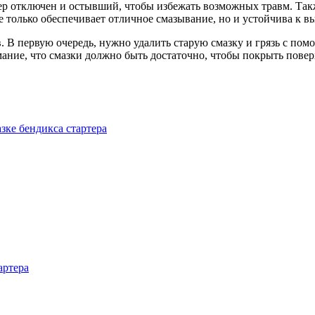
ртер отключен и остывший, чтобы избежать возможных травм. Та
е только обеспечивает отличное смазывание, но и устойчива к вы
в. В первую очередь, нужно удалить старую смазку и грязь с по
ание, что смазки должно быть достаточно, чтобы покрыть поверх
зке бендикса стартера
артера