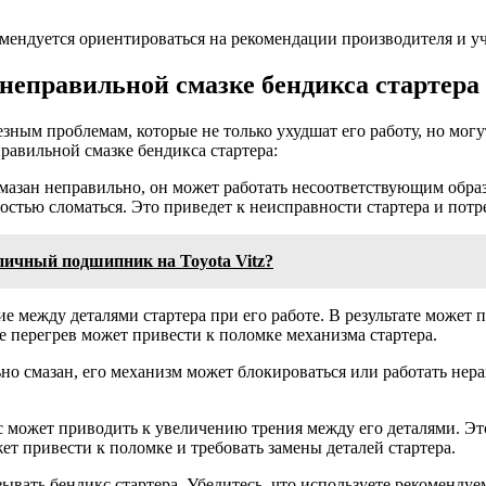
екомендуется ориентироваться на рекомендации производителя и
неправильной смазке бендикса стартера
зным проблемам, которые не только ухудшат его работу, но могу
равильной смазке бендикса стартера:
мазан неправильно, он может работать несоответствующим образо
остью сломаться. Это приведет к неисправности стартера и потр
упичный подшипник на Toyota Vitz?
ие между деталями стартера при его работе. В результате может 
е перегрев может привести к поломке механизма стартера.
но смазан, его механизм может блокироваться или работать нера
с может приводить к увеличению трения между его деталями. Эт
т привести к поломке и требовать замены деталей стартера.
ать бендикс стартера. Убедитесь, что используете рекомендуему