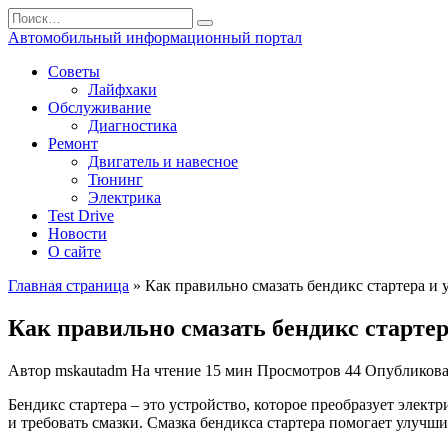
Перейти
Search
к
for:
Автомобильный информационный портал
содержанию
Советы
Лайфхаки
Обслуживание
Диагностика
Ремонт
Двигатель и навесное
Тюнинг
Электрика
Test Drive
Новости
О сайте
Главная страница
»
Как правильно смазать бендикс стартера и 
Как правильно смазать бендикс стартер
Автор
mskautadm
На чтение
15 мин
Просмотров
44
Опубликов
Бендикс стартера – это устройство, которое преобразует элек
и требовать смазки. Смазка бендикса стартера помогает улучши