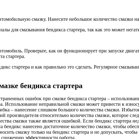
томобильную смазку. Нанесите небольшое количество смазки на 
лы для смазывания бендикса стартера, так как это может негатив
автомобиль. Проверьте, как он функционирует при запуске двига
та стартера.
ендикс стартера и как правильно это сделать. Регулярное смазы
мазке бендикса стартера
траненных ошибок при смазке бендикса стартера – использовани
ра. Использование неправильной смазки может привести к износу
бка – нанесение слишком большого количества смазки. Избыток
й производителя относительно количества смазки, которое след
ства смазки также является ошибкой. Если бендикс стартера не
 на бендикс нанесено достаточное количество смазки, чтобы обес
осить смазку только на бендикс стартера и не допускать, чтобы 
ли снижению эффективности работы.