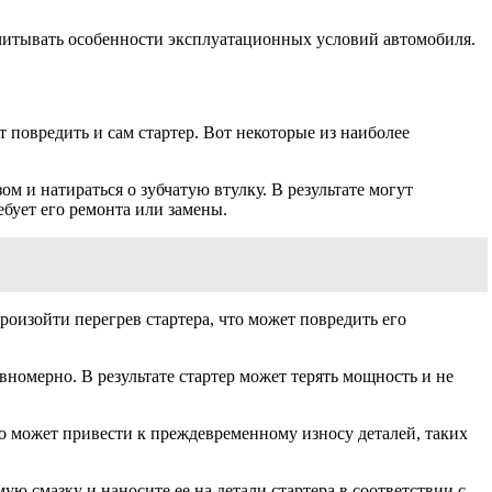
 учитывать особенности эксплуатационных условий автомобиля.
т повредить и сам стартер. Вот некоторые из наиболее
м и натираться о зубчатую втулку. В результате могут
ебует его ремонта или замены.
произойти перегрев стартера, что может повредить его
вномерно. В результате стартер может терять мощность и не
о может привести к преждевременному износу деталей, таких
ю смазку и наносите ее на детали стартера в соответствии с