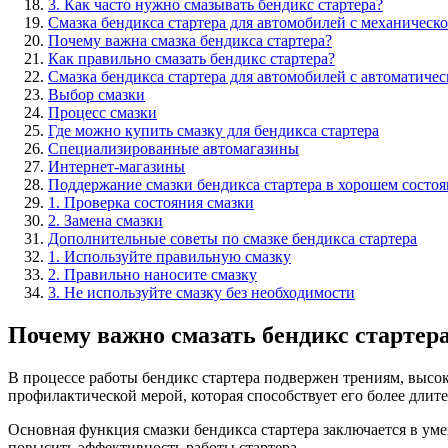
3. Как часто нужно смазывать бендикс стартера?
Смазка бендикса стартера для автомобилей с механическо
Почему важна смазка бендикса стартера?
Как правильно смазать бендикс стартера?
Смазка бендикса стартера для автомобилей с автоматичес
Выбор смазки
Процесс смазки
Где можно купить смазку для бендикса стартера
Специализированные автомагазины
Интернет-магазины
Поддержание смазки бендикса стартера в хорошем состо
1. Проверка состояния смазки
2. Замена смазки
Дополнительные советы по смазке бендикса стартера
1. Используйте правильную смазку
2. Правильно наносите смазку
3. Не используйте смазку без необходимости
Почему важно смазать бендикс стартер
В процессе работы бендикс стартера подвержен трениям, высок
профилактической мерой, которая способствует его более длит
Основная функция смазки бендикса стартера заключается в уме
повысить эффективность работы стартера.