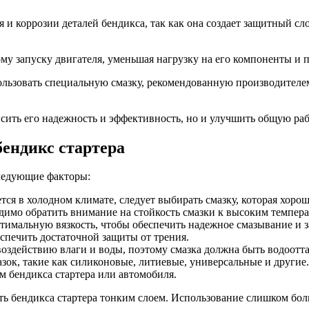
 и коррозии деталей бендикса, так как она создает защитный 
ому запуску двигателя, уменьшая нагрузку на его компоненты и 
пользовать специальную смазку, рекомендованную производителе
ысить его надежность и эффективность, но и улучшить общую ра
бендикс стартера
следующие факторы:
ся в холодном климате, следует выбирать смазку, которая хорош
одимо обратить внимание на стойкость смазки к высоким темпера
тимальную вязкость, чтобы обеспечить надежное смазывание и з
спечить достаточной защиты от трения.
воздействию влаги и воды, поэтому смазка должна быть водоотт
ок, такие как силиконовые, литиевые, универсальные и другие
м бендикса стартера или автомобиля.
ь бендикса стартера тонким слоем. Использование слишком боль