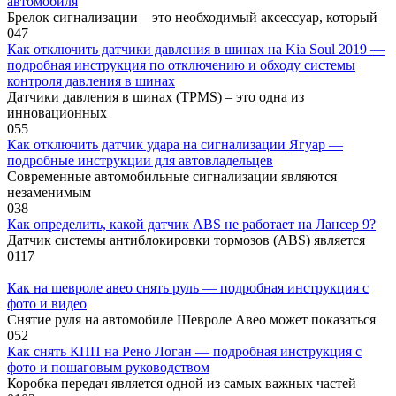
автомобиля
Брелок сигнализации – это необходимый аксессуар, который
0
47
Как отключить датчики давления в шинах на Kia Soul 2019 —
подробная инструкция по отключению и обходу системы
контроля давления в шинах
Датчики давления в шинах (TPMS) – это одна из
инновационных
0
55
Как отключить датчик удара на сигнализации Ягуар —
подробные инструкции для автовладельцев
Современные автомобильные сигнализации являются
незаменимым
0
38
Как определить, какой датчик ABS не работает на Лансер 9?
Датчик системы антиблокировки тормозов (ABS) является
0
117
Как на шевроле авео снять руль — подробная инструкция с
фото и видео
Снятие руля на автомобиле Шевроле Авео может показаться
0
52
Как снять КПП на Рено Логан — подробная инструкция с
фото и пошаговым руководством
Коробка передач является одной из самых важных частей