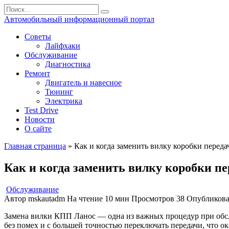
Перейти
Search
к
for:
Автомобильный информационный портал
содержанию
Советы
Лайфхаки
Обслуживание
Диагностика
Ремонт
Двигатель и навесное
Тюнинг
Электрика
Test Drive
Новости
О сайте
Главная страница
»
Как и когда заменить вилку коробки переда
Как и когда заменить вилку коробки пе
Обслуживание
Автор
mskautadm
На чтение
10 мин
Просмотров
38
Опубликов
Замена вилки КПП Ланос — одна из важных процедур при обсл
без помех и с большей точностью переключать передачи, что о