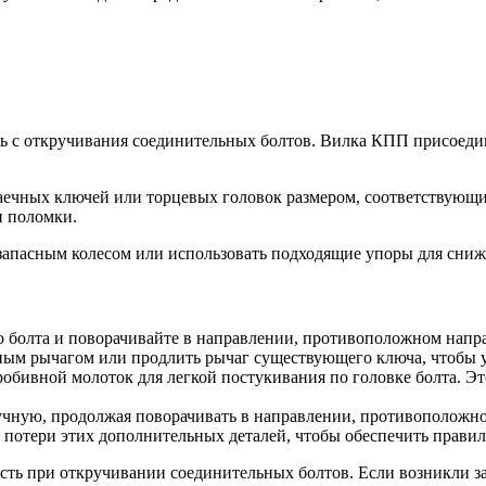
ь с откручивания соединительных болтов. Вилка КПП присоеди
аечных ключей или торцевых головок размером, соответствующим
и поломки.
 запасным колесом или использовать подходящие упоры для сни
о болта и поворачивайте в направлении, противоположном напр
ным рычагом или продлить рычаг существующего ключа, чтобы 
робивной молоток для легкой постукивания по головке болта. Э
учную, продолжая поворачивать в направлении, противоположно
 потери этих дополнительных деталей, чтобы обеспечить прави
ть при откручивании соединительных болтов. Если возникли за