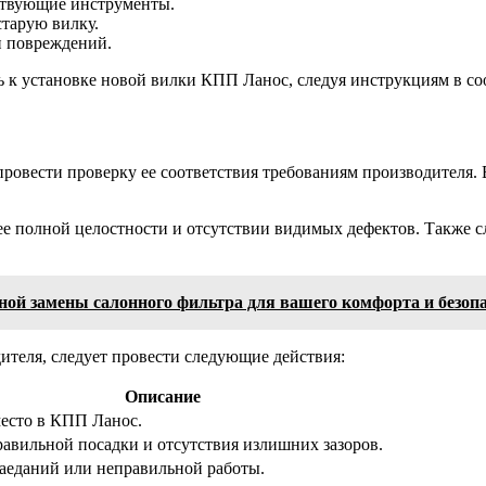
тствующие инструменты.
старую вилку.
и повреждений.
 к установке новой вилки КПП Ланос, следуя инструкциям в со
овести проверку ее соответствия требованиям производителя. В
е полной целостности и отсутствии видимых дефектов. Также сл
рной замены салонного фильтра для вашего комфорта и безоп
ителя, следует провести следующие действия:
Описание
место в КПП Ланос.
авильной посадки и отсутствия излишних зазоров.
заеданий или неправильной работы.