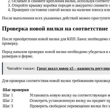
Ослабьте и снимите крепления вилки, используя соотве
Откройте крышку коробки передач и аккуратно снимите 
Проверьте состояние снятой вилки на наличие износа ил
После выполнения всех указанных действий можно приступить
Проверка новой вилки на соответствие
После приобретения новой вилки для КПП Ланос необходимо пр
проверку.
Перед началом проверки новой вилки необходимо убедиться в е
размерам и форме.
Читайте также:
Греат щалл ховер х5 – важность регуля
Для проверки соответствия новой вилки требованиям производ
Шаг проверки
Шаг 1
Установить новую вилку на соответствующее 
Шаг 2
Осмотреть установленную вилку на предмет пр
Шаг 3
Проверить свободное перемещение вилки без 