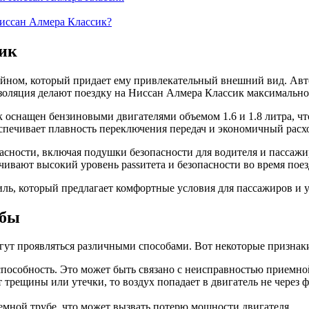
Ниссан Алмера Классик?
ик
айном, который придает ему привлекательный внешний вид. Авт
изоляция делают поездку на Ниссан Алмера Классик максимальн
 оснащен бензиновыми двигателями объемом 1.6 и 1.8 литра, ч
спечивает плавность переключения передач и экономичный расх
сности, включая подушки безопасности для водителя и пассажи
ивают высокий уровень passитета и безопасности во время поез
 который предлагает комфортные условия для пассажиров и удо
убы
т проявляться различными способами. Вот некоторые признаки,
пособность. Это может быть связано с неисправностью приемной т
трещины или утечки, то воздух попадает в двигатель не через 
мной трубе, что может вызвать потерю мощности двигателя.