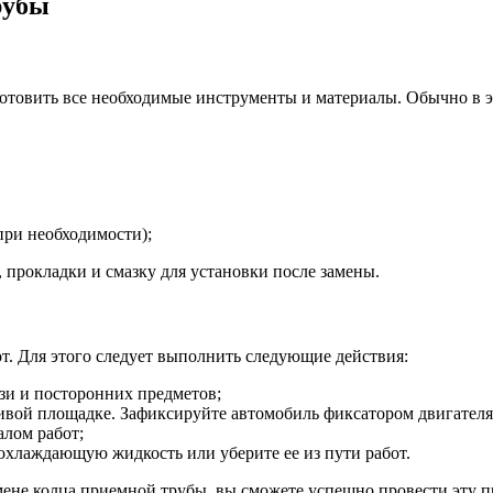
рубы
отовить все необходимые инструменты и материалы. Обычно в 
ри необходимости);
 прокладки и смазку для установки после замены.
т. Для этого следует выполнить следующие действия:
язи и посторонних предметов;
чивой площадке. Зафиксируйте автомобиль фиксатором двигателя
алом работ;
охлаждающую жидкость или уберите ее из пути работ.
ене колца приемной трубы, вы сможете успешно провести эту п