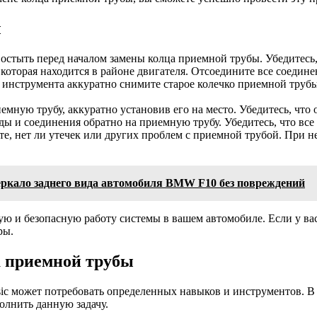
ы
 остыть перед началом замены колца приемной трубы. Убедитесь,
которая находится в районе двигателя. Отсоедините все соедине
нструмента аккуратно снимите старое колечко приемной трубы. 
емную трубу, аккуратно установив его на место. Убедитесь, что 
ы и соединения обратно на приемную трубу. Убедитесь, что все
те, нет ли утечек или других проблем с приемной трубой. При не
еркало заднего вида автомобиля BMW F10 без повреждений
ю и безопасную работу системы в вашем автомобиле. Если у вас
ры.
а приемной трубы
ssic может потребовать определенных навыков и инструментов. 
олнить данную задачу.