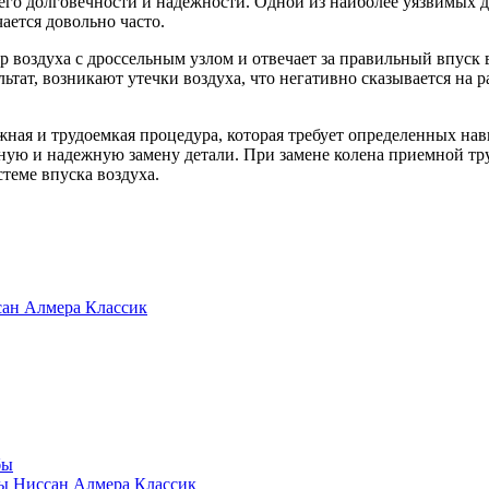
го долговечности и надежности. Одной из наиболее уязвимых де
чается довольно часто.
 воздуха с дроссельным узлом и отвечает за правильный впуск в
ьтат, возникают утечки воздуха, что негативно сказывается на р
ожная и трудоемкая процедура, которая требует определенных на
нную и надежную замену детали. При замене колена приемной тр
теме впуска воздуха.
сан Алмера Классик
бы
бы Ниссан Алмера Классик