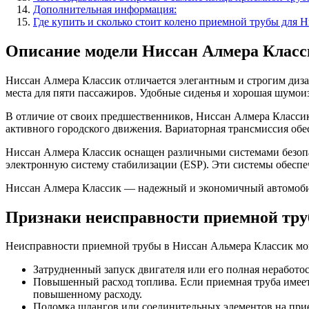
Дополнительная информация:
Где купить и сколько стоит колено приемной трубы для 
Описание модели Ниссан Алмера Класс
Ниссан Алмера Классик отличается элегантным и строгим диз
места для пяти пассажиров. Удобные сиденья и хорошая шумо
В отличие от своих предшественников, Ниссан Алмера Классик
активного городского движения. Вариаторная трансмиссия обе
Ниссан Алмера Классик оснащен различными системами безопа
электронную систему стабилизации (ESP). Эти системы обеспеч
Ниссан Алмера Классик — надежный и экономичный автомобиль,
Признаки неисправности приемной тр
Неисправности приемной трубы в Ниссан Альмера Классик могу
Затрудненный запуск двигателя или его полная неработос
Повышенный расход топлива. Если приемная труба имеет 
повышенному расходу.
Поломка шлангов или соединительных элементов на прие