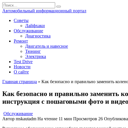
Перейти
Search
к
for:
Автомобильный информационный портал
содержанию
Советы
Лайфхаки
Обслуживание
Диагностика
Ремонт
Двигатель и навесное
Тюнинг
Электрика
Test Drive
Новости
О сайте
Главная страница
»
Как безопасно и правильно заменить колен
Как безопасно и правильно заменить ко
инструкция с пошаговыми фото и виде
Обслуживание
Автор
mskautadm
На чтение
11 мин
Просмотров
26
Опубликов