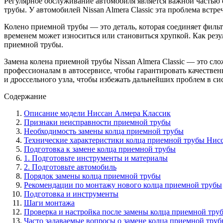
Регулярное обслуживание автомобиля является важной частью е
трубы. У автомобилей Nissan Almera Classic эта проблема встре
Колено приемной трубы — это деталь, которая соединяет фильтр
временем может износиться или становиться хрупкой. Как резул
приемной трубы.
Замена колена приемной трубы Nissan Almera Classic — это сл
профессионалам в автосервисе, чтобы гарантировать качестве
и дроссельного узла, чтобы избежать дальнейших проблем в сис
Содержание
Описание модели Ниссан Алмера Классик
Признаки неисправности приемной трубы
Необходимость замены колца приемной трубы
Технические характеристики колца приемной трубы Нис
Подготовка к замене колца приемной трубы
1. Подготовьте инструменты и материалы
2. Подготовьте автомобиль
Порядок замены колца приемной трубы
Рекомендации по монтажу нового колца приемной трубы
Подготовка и инструменты
Шаги монтажа
Проверка и настройка после замены колца приемной тру
Часто задаваемые вопросы о замене колца приемной тру