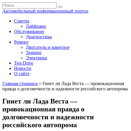
Перейти
Search
к
for:
Автомобильный информационный портал
содержанию
Советы
Лайфхаки
Обслуживание
Диагностика
Ремонт
Двигатель и навесное
Тюнинг
Электрика
Test Drive
Новости
О сайте
Главная страница
»
Гниет ли Лада Веста — провокационная
правда о долговечности и надежности российского автопрома
Гниет ли Лада Веста —
провокационная правда о
долговечности и надежности
российского автопрома