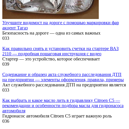
Улучшите видимост на дороге с помощью маркировки фар
акцент Тагаз
Безопасность на дороге — одна из самых важных
0
33
Как правильно снять и установить счетки на стартере ВАЗ
2110 — подробная пошаговая инструкция с видео
Стартер — это устройство, которое обеспечивает
0
39
Содержание и образец акта служебного расследования ДТП
на предприятии — элементы оформления, правила, примеры
Акт служебного расследования ДТП на предприятии является
0
33
Как выбрать и какое масло лить в гидравлику Citroen C5 —
рекомендации и особенности подбора масла для гидронасоса
автомобиля
Гидронасос автомобиля Citroen C5 играет важную роль
0
36