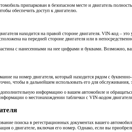
автомобиль припаркован в безопасном месте и двигатель полност
обы обеспечить доступ к двигателю.
вигателя находится на правой стороне двигателя. VIN-код – э
положена на передней стороне двигателя или в непосредственно
астина с нанесенными на нее цифрами и буквами. Возможно, вам
имание на номер двигателя, который находится рядом с буквенн
очно, чтобы в дальнейшем использовать его для обслуживания, з
ь дополнительную информацию о вашем автомобиле и обращаться 
информации о местонахождении таблички с VIN-кодом двигателя
ателя
вание поиска в регестрационных документах вашего автомобиля
ция о двигателе, включая его номер. Однако, если вы приобре