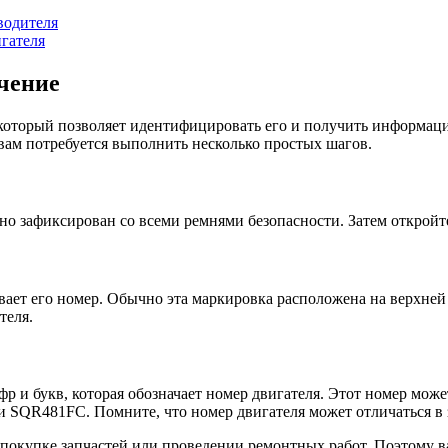
водителя
гателя
ачение
оторый позволяет идентифицировать его и получить информацию
вам потребуется выполнить несколько простых шагов.
но зафиксирован со всеми ремнями безопасности. Затем откройте
вает его номер. Обычно эта маркировка расположена на верхней
теля.
фр и букв, которая обозначает номер двигателя. Этот номер мо
и SQR481FC. Помните, что номер двигателя может отличаться в 
покупке запчастей или проведении ремонтных работ. Поэтому в