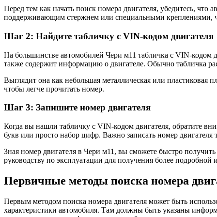
Перед тем как начать поиск номера двигателя, убедитесь, что 
поддерживающим стержнем или специальными креплениями, чт
Шаг 2: Найдите табличку с VIN-кодом двигателя
На большинстве автомобилей Чери м11 табличка с VIN-кодом д
также содержит информацию о двигателе. Обычно табличка рас
Выглядит она как небольшая металлическая или пластиковая пл
чтобы легче прочитать номер.
Шаг 3: Запишите номер двигателя
Когда вы нашли табличку с VIN-кодом двигателя, обратите вн
букв или просто набор цифр. Важно записать номер двигателя т
Зная номер двигателя в Чери м11, вы сможете быстро получит
руководству по эксплуатации для получения более подробной 
Первичные методы поиска номера двиг
Первым методом поиска номера двигателя может быть использо
характеристики автомобиля. Там должны быть указаны информа