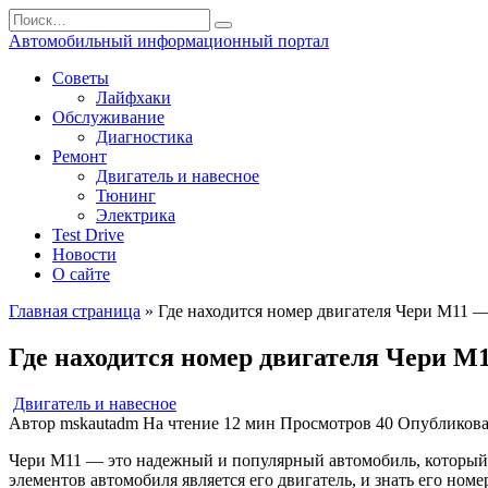
Перейти
Search
к
for:
Автомобильный информационный портал
содержанию
Советы
Лайфхаки
Обслуживание
Диагностика
Ремонт
Двигатель и навесное
Тюнинг
Электрика
Test Drive
Новости
О сайте
Главная страница
»
Где находится номер двигателя Чери М11 —
Где находится номер двигателя Чери М
Двигатель и навесное
Автор
mskautadm
На чтение
12 мин
Просмотров
40
Опубликов
Чери М11 — это надежный и популярный автомобиль, который 
элементов автомобиля является его двигатель, и знать его номе