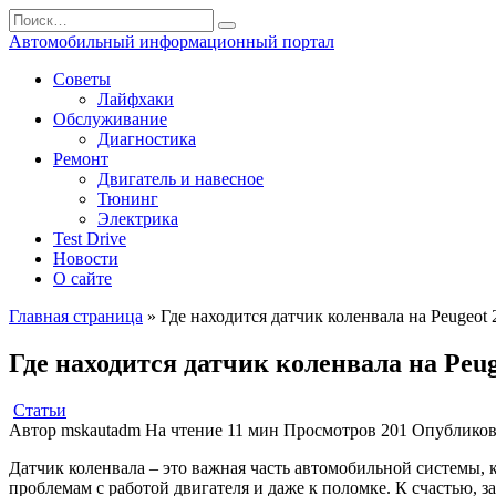
Перейти
Search
к
for:
Автомобильный информационный портал
содержанию
Советы
Лайфхаки
Обслуживание
Диагностика
Ремонт
Двигатель и навесное
Тюнинг
Электрика
Test Drive
Новости
О сайте
Главная страница
»
Где находится датчик коленвала на Peugeot
Где находится датчик коленвала на Peu
Статьи
Автор
mskautadm
На чтение
11 мин
Просмотров
201
Опубликов
Датчик коленвала – это важная часть автомобильной системы, к
проблемам с работой двигателя и даже к поломке. К счастью, 