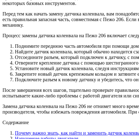
некоторых базовых инструментов.
Перед тем как начать замену датчика коленвала, вам понадоб
есть правильная запасная часть, совместимая с Пежо 206. Есл
механику.
Процесс замены датчика коленвала на Пежо 206 включает сле
Поднимите переднюю часть автомобиля при помощи домкр
Найдите датчик коленвала, который обычно находится сза
Отсоедините разъем, который подключен к датчику, с по
Отверните крепление датчика с помощью шестигранного к
Установите новый датчик коленвала, следуя инструкциям 
Закрепите новый датчик крепежным кольцом и затяните 
Подключите разъем к новому датчику и убедитесь, что о
После завершения всех шагов, тщательно проверьте правильност
испытываете какие-либо проблемы с работой двигателя или сиг
Замена датчика коленвала на Пежо 206 не отнимет много врем
производителя, чтобы избежать повреждения автомобиля. При 
Содержание
Почему важно знать, как найти и заменить датчик коленв
Нарушение работы двигателя