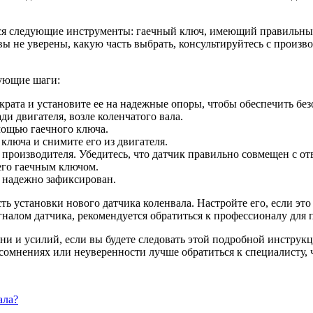
ятся следующие инструменты: гаечный ключ, имеющий правильный
и вы не уверены, какую часть выбрать, консультируйтесь с прои
дующие шаги:
ата и установите ее на надежные опоры, чтобы обеспечить без
ди двигателя, возле коленчатого вала.
мощью гаечного ключа.
люча и снимите его из двигателя.
производителя. Убедитесь, что датчик правильно совмещен с отв
его гаечным ключом.
н надежно зафиксирован.
ь установки нового датчика коленвала. Настройте его, если это
налом датчика, рекомендуется обратиться к профессионалу для 
ени и усилий, если вы будете следовать этой подробной инстру
сомнениях или неуверенности лучше обратиться к специалисту, 
ала?