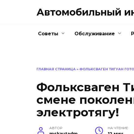
Перейти
Автомобильный и
к
содержанию
Советы
Обслуживание
ГЛАВНАЯ СТРАНИЦА
»
ФОЛЬКСВАГЕН ТИГУАН ГОТО
Фольксваген Ти
смене поколен
электротягу!
АВТОР
НА ЧТЕНИЕ
mskautadm
12 мин