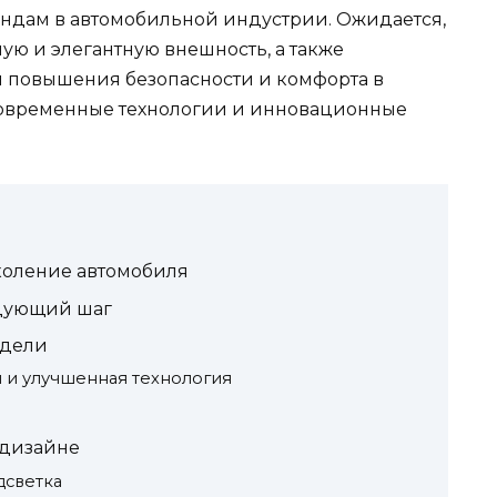
ендам в автомобильной индустрии. Ожидается,
ную и элегантную внешность, а также
я повышения безопасности и комфорта в
 современные технологии и инновационные
коление автомобиля
едующий шаг
одели
 и улучшенная технология
 дизайне
дсветка