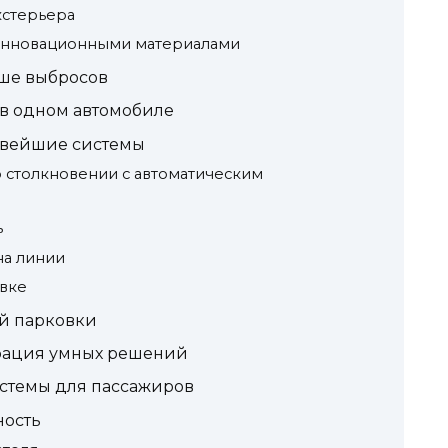
кстерьера
 инновационными материалами
ше выбросов
в одном автомобиле
овейшие системы
 столкновении с автоматическим
ь
на линии
вке
й парковки
грация умных решений
стемы для пассажиров
ность