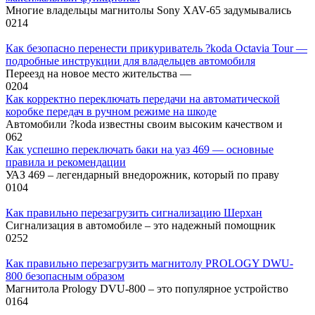
Многие владельцы магнитолы Sony XAV-65 задумывались
0
214
Как безопасно перенести прикуриватель ?koda Octavia Tour —
подробные инструкции для владельцев автомобиля
Переезд на новое место жительства —
0
204
Как корректно переключать передачи на автоматической
коробке передач в ручном режиме на шкоде
Автомобили ?koda известны своим высоким качеством и
0
62
Как успешно переключать баки на уаз 469 — основные
правила и рекомендации
УАЗ 469 – легендарный внедорожник, который по праву
0
104
Как правильно перезагрузить сигнализацию Шерхан
Сигнализация в автомобиле – это надежный помощник
0
252
Как правильно перезагрузить магнитолу PROLOGY DWU-
800 безопасным образом
Магнитола Prоlogy DVU-800 – это популярное устройство
0
164