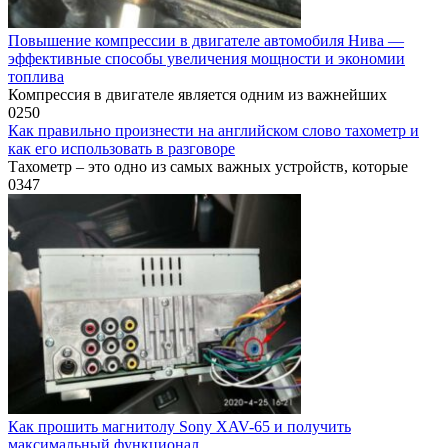
Повышение компрессии в двигателе автомобиля Нива —
эффективные способы увеличения мощности и экономии
топлива
Компрессия в двигателе является одним из важнейших
0
250
Как правильно произнести на английском слово тахометр и
как его использовать в разговоре
Тахометр – это одно из самых важных устройств, которые
0
347
Как прошить магнитолу Sony XAV-65 и получить
максимальный функционал