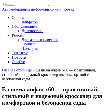
Перейти
Search
к
for:
Автомобильный информационный портал
содержанию
Советы
Лайфхаки
Обслуживание
Диагностика
Ремонт
Двигатель и навесное
Тюнинг
Электрика
Test Drive
Новости
О сайте
Главная страница
»
Ел шема лифан х60 — практичный,
стильный и надежный кроссовер для комфортной и
безопасной езды
Ел шема лифан х60 — практичный,
стильный и надежный кроссовер для
комфортной и безопасной езды