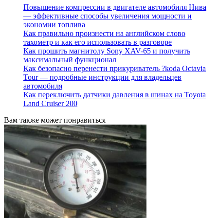
Повышение компрессии в двигателе автомобиля Нива
— эффективные способы увеличения мощности и
экономии топлива
Как правильно произнести на английском слово
тахометр и как его использовать в разговоре
Как прошить магнитолу Sony XAV-65 и получить
максимальный функционал
Как безопасно перенести прикуриватель ?koda Octavia
Tour — подробные инструкции для владельцев
автомобиля
Как переключить датчики давления в шинах на Toyota
Land Cruiser 200
Вам также может понравиться