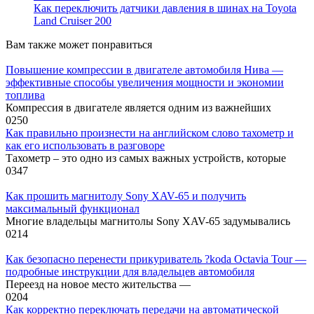
Как переключить датчики давления в шинах на Toyota
Land Cruiser 200
Вам также может понравиться
Повышение компрессии в двигателе автомобиля Нива —
эффективные способы увеличения мощности и экономии
топлива
Компрессия в двигателе является одним из важнейших
0
250
Как правильно произнести на английском слово тахометр и
как его использовать в разговоре
Тахометр – это одно из самых важных устройств, которые
0
347
Как прошить магнитолу Sony XAV-65 и получить
максимальный функционал
Многие владельцы магнитолы Sony XAV-65 задумывались
0
214
Как безопасно перенести прикуриватель ?koda Octavia Tour —
подробные инструкции для владельцев автомобиля
Переезд на новое место жительства —
0
204
Как корректно переключать передачи на автоматической