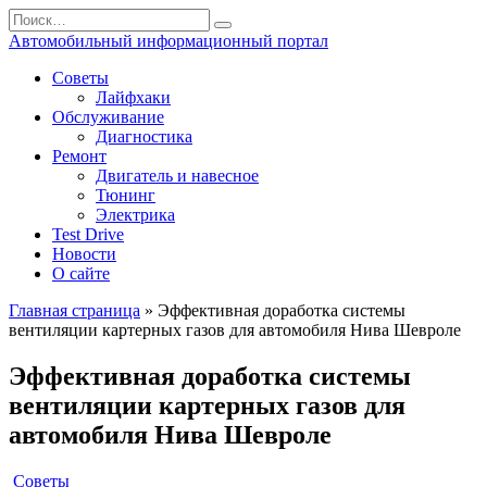
Перейти
Search
к
for:
Автомобильный информационный портал
содержанию
Советы
Лайфхаки
Обслуживание
Диагностика
Ремонт
Двигатель и навесное
Тюнинг
Электрика
Test Drive
Новости
О сайте
Главная страница
»
Эффективная доработка системы
вентиляции картерных газов для автомобиля Нива Шевроле
Эффективная доработка системы
вентиляции картерных газов для
автомобиля Нива Шевроле
Советы