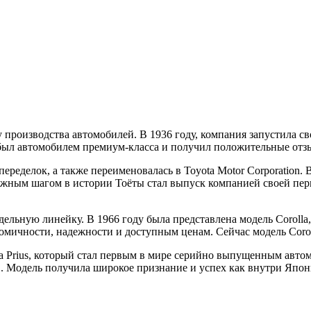
 производства автомобилей. В 1936 году, компания запустила с
 был автомобилем премиум-класса и получил положительные отзы
еределок, а также переименовалась в Toyota Motor Corporation. 
ажным шагом в истории Тоёты стал выпуск компанией своей перв
ельную линейку. В 1966 году была представлена модель Corolla,
омичности, надежности и доступным ценам. Сейчас модель Corol
a Prius, который стал первым в мире серийно выпущенным автом
 Модель получила широкое признание и успех как внутри Японии