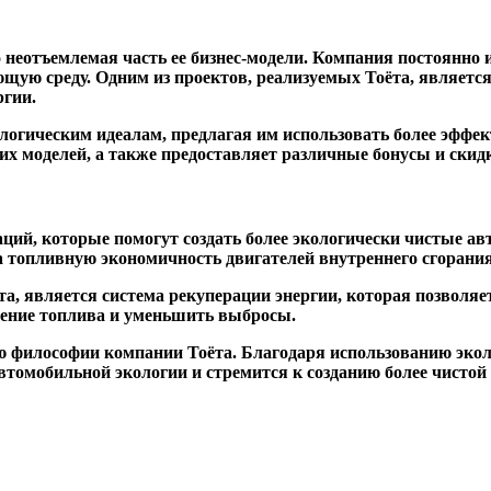
о неотъемлемая часть ее бизнес-модели. Компания постоянно
щую среду. Одним из проектов, реализуемых Тоёта, является
ргии.
ологическим идеалам, предлагая им использовать более эфф
х моделей, а также предоставляет различные бонусы и скид
аций, которые помогут создать более экологически чистые а
 топливную экономичность двигателей внутреннего сгорания
та, является система рекуперации энергии, которая позволя
ление топлива и уменьшить выбросы.
 философии компании Тоёта. Благодаря использованию эколо
втомобильной экологии и стремится к созданию более чистой