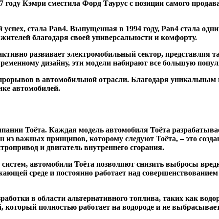
997 году Кэмри сместила Форд Таурус с позиции самого прод
 успех, стала Рав4. Выпущенная в 1994 году, Рав4 стала од
 жителей благодаря своей универсальности и комфорту.
ктивно развивает электромобильный сектор, представляя так
ременному дизайну, эти модели набирают все большую попул
и прорывов в автомобильной отрасли. Благодаря уникальным
нке автомобилей.
мпании Тоёта. Каждая модель автомобиля Тоёта разрабатывае
из важных принципов, которому следуют Тоёта, – это созда
тропривод и двигатель внутреннего сгорания.
систем, автомобили Тоёта позволяют снизить выбросы вредн
жающей среде и постоянно работает над совершенствованием 
зработки в области альтернативного топлива, таких как вод
, который полностью работает на водороде и не выбрасывае