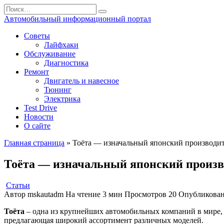
Перейти
Search
к
for:
Автомобильный информационный портал
содержанию
Советы
Лайфхаки
Обслуживание
Диагностика
Ремонт
Двигатель и навесное
Тюнинг
Электрика
Test Drive
Новости
О сайте
Главная страница
»
Тоёта — изначальный японский производите
Тоёта — изначальный японский произво
Статьи
Автор
mskautadm
На чтение
3 мин
Просмотров
20
Опубликова
Тоёта
– одна из крупнейших автомобильных компаний в мире, с
предлагающая широкий ассортимент различных моделей.