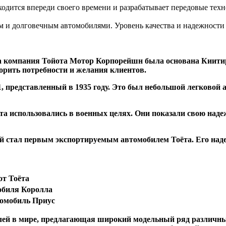
ходится впереди своего времени и разрабатывает передовые техн
м и долговечным автомобилями. Уровень качества и надежности
гда компания Тойота Мотор Корпорейшн была основана Киити
орить потребности и желания клиентов.
 представленный в 1935 году. Это был небольшой легковой 
та использовались в военных целях. Они показали свою наде
й стал первым экспортируемым автомобилем Тоёта. Его над
от Тоёта
обиля Королла
томобиль Приус
елей в мире, предлагающая широкий модельный ряд различны