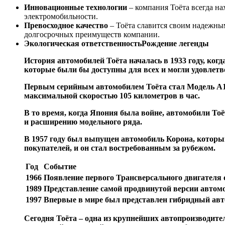
Инновационные технологии
– компания Тоёта всегда на
электромобильности.
Превосходное качество
– Тоёта славится своим надежны
долгосрочных преимуществ компании.
Экологическая ответственностьРождение легенды
История автомобилей Тоёта началась в 1933 году, ко
которые были бы доступны для всех и могли удовлетв
Первым серийным автомобилем Тоёта стал Модель А1,
максимальной скоростью 105 километров в час.
В то время, когда Япония была войне, автомобили Тоё
и расширению модельного ряда.
В 1957 году был выпущен автомобиль Корона, которы
покупателей, и он стал востребованным за рубежом.
Год
Событие
1966
Появление первого Трансверсального двигателя 
1989
Представление самой продвинутой версии автом
1997
Впервые в мире был представлен гибридный ав
Сегодня Тоёта – одна из крупнейших автопроизводит