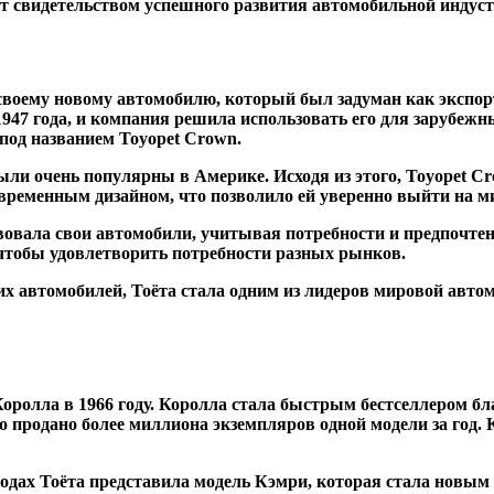
ат свидетельством успешного развития автомобильной индус
 своему новому автомобилю, который был задуман как экспорт
1947 года, и компания решила использовать его для зарубеж
под названием Toyopet Crown.
ыли очень популярны в Америке. Исходя из этого, Toyopet 
временным дизайном, что позволило ей уверенно выйти на м
твовала свои автомобили, учитывая потребности и предпочте
чтобы удовлетворить потребности разных рынков.
оих автомобилей, Тоёта стала одним из лидеров мировой авто
ролла в 1966 году. Королла стала быстрым бестселлером бла
 продано более миллиона экземпляров одной модели за год.
годах Тоёта представила модель Кэмри, которая стала новым