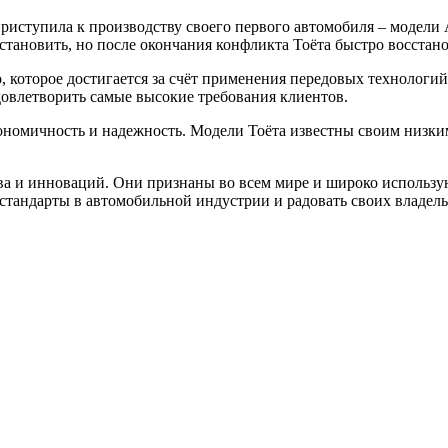
приступила к производству своего первого автомобиля – модели 
ановить, но после окончания конфликта Тоёта быстро восстанов
, которое достигается за счёт применения передовых технологий
удовлетворить самые высокие требования клиентов.
номичность и надежность. Модели Тоёта известны своим низким
тва и инноваций. Они признаны во всем мире и широко использу
тандарты в автомобильной индустрии и радовать своих владель