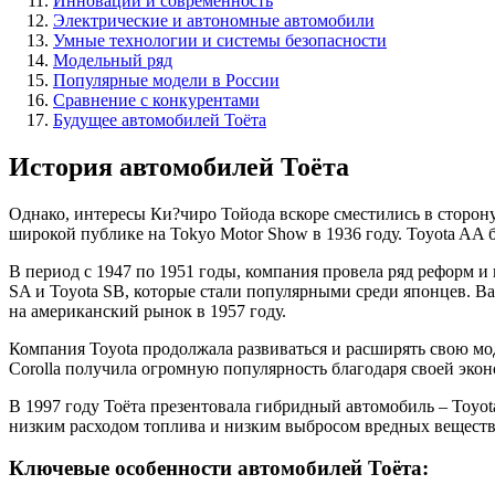
Инновации и современность
Электрические и автономные автомобили
Умные технологии и системы безопасности
Модельный ряд
Популярные модели в России
Сравнение с конкурентами
Будущее автомобилей Тоёта
История автомобилей Тоёта
Однако, интересы Ки?чиро Тойода вскоре сместились в сторону
широкой публике на Tokyo Motor Show в 1936 году. Toyota AA
В период с 1947 по 1951 годы, компания провела ряд реформ и п
SA и Toyota SB, которые стали популярными среди японцев. В
на американский рынок в 1957 году.
Компания Toyota продолжала развиваться и расширять свою мод
Corolla получила огромную популярность благодаря своей экон
В 1997 году Тоёта презентовала гибридный автомобиль – Toyot
низким расходом топлива и низким выбросом вредных веществ.
Ключевые особенности автомобилей Тоёта: