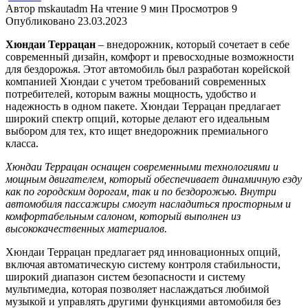
Автор
mskautadm
На чтение
9 мин
Просмотров
9
Опубликовано
23.03.2023
Хюндаи Террацан
– внедорожник, который сочетает в себе
современный дизайн, комфорт и превосходные возможности
для бездорожья. Этот автомобиль был разработан корейской
компанией Хюндаи с учетом требований современных
потребителей, которым важны мощность, удобство и
надежность в одном пакете. Хюндаи Террацан предлагает
широкий спектр опций, которые делают его идеальным
выбором для тех, кто ищет внедорожник премиального
класса.
Хюндаи Террацан оснащен современными технологиями и
мощным двигателем, который обеспечивает динамичную езду
как по городским дорогам, так и по бездорожью. Внутри
автомобиля пассажиры смогут насладиться просторным и
комфортабельным салоном, который выполнен из
высококачественных материалов.
Хюндаи Террацан предлагает ряд инновационных опций,
включая автоматическую систему контроля стабильности,
широкий диапазон систем безопасности и систему
мультимедиа, которая позволяет наслаждаться любимой
музыкой и управлять другими функциями автомобиля без