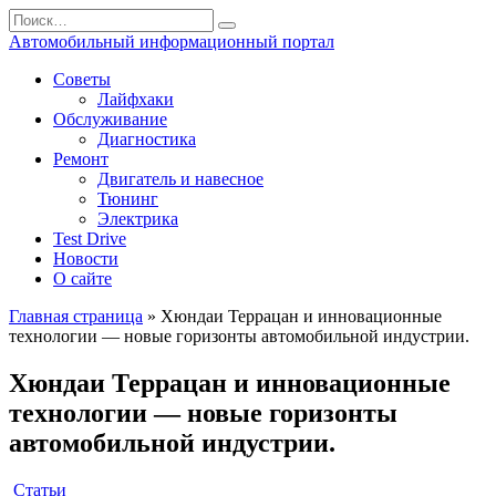
Перейти
Search
к
for:
Автомобильный информационный портал
содержанию
Советы
Лайфхаки
Обслуживание
Диагностика
Ремонт
Двигатель и навесное
Тюнинг
Электрика
Test Drive
Новости
О сайте
Главная страница
»
Хюндаи Террацан и инновационные
технологии — новые горизонты автомобильной индустрии.
Хюндаи Террацан и инновационные
технологии — новые горизонты
автомобильной индустрии.
Статьи