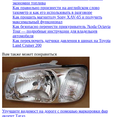
экономии топлива
Как правильно произнести на английском слово
тахометр и как его использовать в разговоре
Как прошить магнитолу Sony XAV-65 и получить
максимальный функционал
Как безопасно перенести прикуриватель ?koda Octavia
Tour — подробные инструкции для владельцев
автомобиля
Как переключить датчики давления в шинах на Toyota
Land Cruiser 200
Вам также может понравиться
Улучшите видимост на дороге с помощью маркировки фар
акцент Тагаз