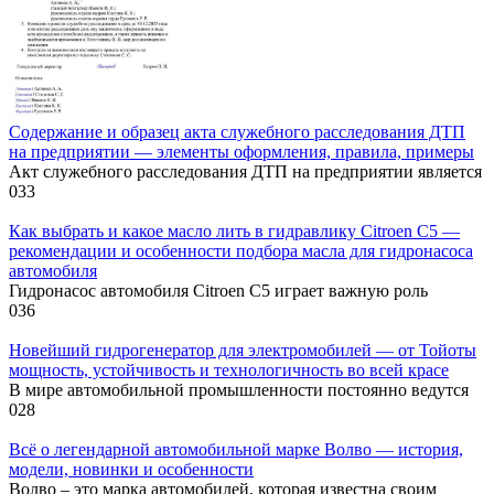
Содержание и образец акта служебного расследования ДТП
на предприятии — элементы оформления, правила, примеры
Акт служебного расследования ДТП на предприятии является
0
33
Как выбрать и какое масло лить в гидравлику Citroen C5 —
рекомендации и особенности подбора масла для гидронасоса
автомобиля
Гидронасос автомобиля Citroen C5 играет важную роль
0
36
Новейший гидрогенератор для электромобилей — от Тойоты
мощность, устойчивость и технологичность во всей красе
В мире автомобильной промышленности постоянно ведутся
0
28
Всё о легендарной автомобильной марке Волво — история,
модели, новинки и особенности
Волво – это марка автомобилей, которая известна своим