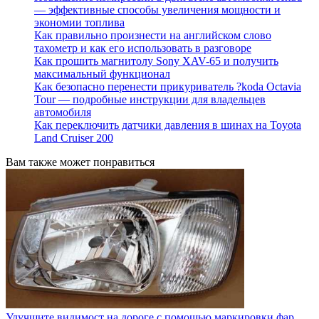
— эффективные способы увеличения мощности и
экономии топлива
Как правильно произнести на английском слово
тахометр и как его использовать в разговоре
Как прошить магнитолу Sony XAV-65 и получить
максимальный функционал
Как безопасно перенести прикуриватель ?koda Octavia
Tour — подробные инструкции для владельцев
автомобиля
Как переключить датчики давления в шинах на Toyota
Land Cruiser 200
Вам также может понравиться
Улучшите видимост на дороге с помощью маркировки фар