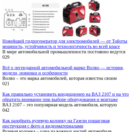
Новейший гидрогенератор для электромобилей — от Тойоты
мощность, устойчивость и технологичность во всей красе
В мире автомобильной промышленности постоянно ведутся
0
29
Всё о легендарной автомобильной марке Волво — история,
модели, новинки и особенности
Волво – это марка автомобилей, которая известна своим
0
21
Как правильно установить кондиционер на ВАЗ 2107 и на что
обратить внимание при выборе оборудования и монтаже
ВАЗ 2107 – это популярная модель автомобиля, которую
0
42
Как разобрать рулевую колонку на Газели пошаговая
инструкция с фото и видеоматериалами
Рулевая колонка – одна из важных частей автомобиля