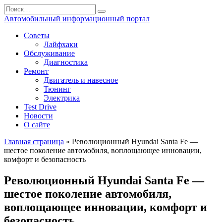
Перейти
Search
к
for:
Автомобильный информационный портал
содержанию
Советы
Лайфхаки
Обслуживание
Диагностика
Ремонт
Двигатель и навесное
Тюнинг
Электрика
Test Drive
Новости
О сайте
Главная страница
»
Революционный Hyundai Santa Fe —
шестое поколение автомобиля, воплощающее инновации,
комфорт и безопасность
Революционный Hyundai Santa Fe —
шестое поколение автомобиля,
воплощающее инновации, комфорт и
безопасность