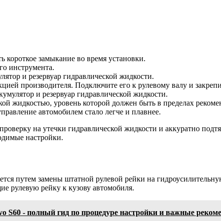
ь короткое замыкание во время установки.
го инструмента.
улятор и резервуар гидравлической жидкости.
укцией производителя. Подключите его к рулевому валу и закр
кумулятор и резервуар гидравлической жидкости.
кой жидкостью, уровень которой должен быть в пределах рекоме
управление автомобилем стало легче и плавнее.
 проверку на утечки гидравлической жидкости и аккуратно подт
одимые настройки.
ается путем замены штатной рулевой рейки на гидроусилительную
ие рулевую рейку к кузову автомобиля.
vo S60 - полный гид по процедуре настройки и важные реком