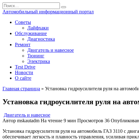
Перейти
Search
к
for:
Автомобильный информационный портал
содержанию
Советы
Лайфхаки
Обслуживание
Диагностика
Ремонт
Двигатель и навесное
Тюнинг
Электрика
Test Drive
Новости
О сайте
Главная страница
»
Установка гидроусилителя руля на автомоб
Установка гидроусилителя руля на авто
Двигатель и навесное
Автор
mskautadm
На чтение
9 мин
Просмотров
36
Опубликова
Установка гидроусилителя руля на автомобиль ГАЗ 3110 с дви
обеспечивает легкость и плавность управления, усиливая прик