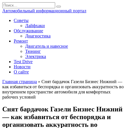
Перейти
Search
к
for:
Автомобильный информационный портал
содержанию
Советы
Лайфхаки
Обслуживание
Диагностика
Ремонт
Двигатель и навесное
Тюнинг
Электрика
Test Drive
Новости
О сайте
Главная страница
»
Снят бардачок Газели Бизнес Нижний —
как избавиться от беспорядка и организовать аккуратность во
внутреннем пространстве автомобиля для комфортных
рабочих условий
Снят бардачок Газели Бизнес Нижний
— как избавиться от беспорядка и
организовать аккуратность во