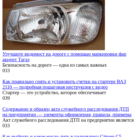
Улучшите видимост на дороге с помощью маркировки фар
акцент Тагаз
Безопасность на дороге — одна из самых важных
0
33
Как правильно снять и установить счетки на стартере ВАЗ
2110 — подробная пошаговая инструкция с видео
Стартер — это устройство, которое обеспечивает
0
39
Содержание и образец акта служебного расследования ДТП
на предприятии — элементы оформления, правила, примеры
Акт служебного расследования ДТП на предприятии является
0
33
Как выбрать и какое масло лить в гидравлику Citroen C5 —