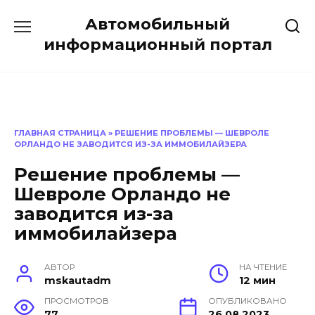
Перейти
Автомобильный
к
содержанию
информационный портал
ГЛАВНАЯ СТРАНИЦА
»
РЕШЕНИЕ ПРОБЛЕМЫ — ШЕВРОЛЕ
ОРЛАНДО НЕ ЗАВОДИТСЯ ИЗ-ЗА ИММОБИЛАЙЗЕРА
Решение проблемы —
Шевроле Орландо не
заводится из-за
иммобилайзера
АВТОР
НА ЧТЕНИЕ
mskautadm
12 мин
ПРОСМОТРОВ
ОПУБЛИКОВАНО
77
26.08.2023