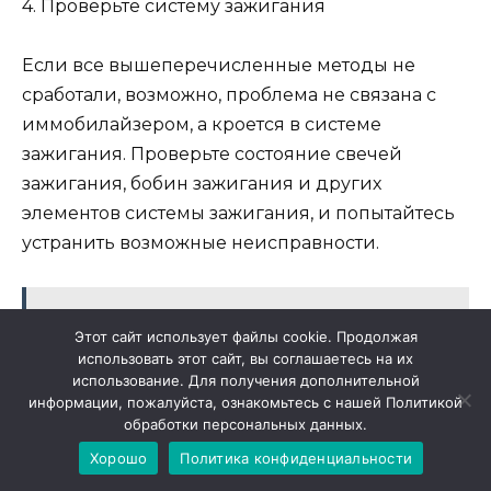
4. Проверьте систему зажигания
Если все вышеперечисленные методы не
сработали, возможно, проблема не связана с
иммобилайзером, а кроется в системе
зажигания. Проверьте состояние свечей
зажигания, бобин зажигания и других
элементов системы зажигания, и попытайтесь
устранить возможные неисправности.
Читайте также:
Профессиональный
Этот сайт использует файлы cookie. Продолжая
кузовной ремонт Mitsubishi Lancer 10 на
использовать этот сайт, вы соглашаетесь на их
Каширке - восстановление автомобиля
использование. Для получения дополнительной
информации, пожалуйста, ознакомьтесь с нашей Политикой
в идеальное состояние
обработки персональных данных.
Хорошо
Политика конфиденциальности
В случае, если ни одна из этих рекомендаций