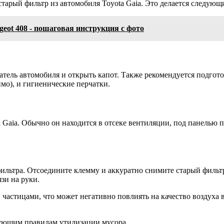
тарый фильтр из автомобиля Toyota Gaia. Это делается следующ
geot 408 - пошаговая инструкция с фото
атель автомобиля и открыть капот. Также рекомендуется подгот
мо), и гигиенические перчатки.
Gaia. Обычно он находится в отсеке вентиляции, под панелью п
льтра. Отсоедините клемму и аккуратно снимите старый фильтр 
зи на руки.
частицами, что может негативно повлиять на качество воздуха 
вующим правилам утилизации мусора.