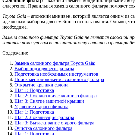
Салонный фильтр
– важный элемент кондиционирования воздух
аллергенов. Правильная замена салонного фильтра поможет со
Toyota Gaia
– японский минивэн, который является одним из с
идеальным выбором для семейного использования. Однако, что
необходима.
Замена салонного фильтра Toyota Gaia не является сложной п
которые помогут вам выполнить замену салонного фильтра бе
Содержание
Замена салонного фильтра Toyota Gaia:
Выбор подходящего фильтра
Подготовка необходимых инструментов
Поиск местоположения салонного фильтра
Открытие крышки салона
Шаг 1: Подготовка
Шаг 2: Локализация салонного фильтра
Шаг 3: Снятие защитной крышки
Удаление старого фильтра
Шаг 1: Подготовка
Шаг 2: Локализация фильтра
Шаг 3: Вытаскивание старого фильтра
Очистка салонного фильтра
Шаг 1: Подготовка