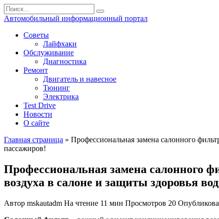
Перейти
Search
к
for:
Автомобильный информационный портал
содержанию
Советы
Лайфхаки
Обслуживание
Диагностика
Ремонт
Двигатель и навесное
Тюнинг
Электрика
Test Drive
Новости
О сайте
Главная страница
»
Профессиональная замена салонного фильтр
пассажиров!
Профессиональная замена салонного фи
воздуха в салоне и защиты здоровья во
Автор
mskautadm
На чтение
11 мин
Просмотров
20
Опубликов